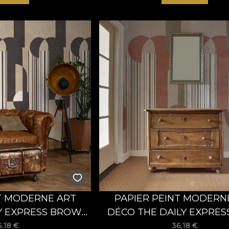
T MODERNE ART
PAPIER PEINT MODERN
Y EXPRESS BROWN
DÉCO THE DAILY EXPRESS
LADILA
VLADILA
6,18
€
36,18
€