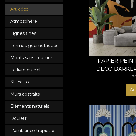
Art déco
Atmosphère
Lignes fines
Formes géométriques
Motifs sans couture
PAPIER PEIN
DÉCO BARKE
Le livre du ciel
STORE BLA
3
Stucatto
Ac
Murs abstraits
Éléments naturels
Douleur
L'ambiance tropicale