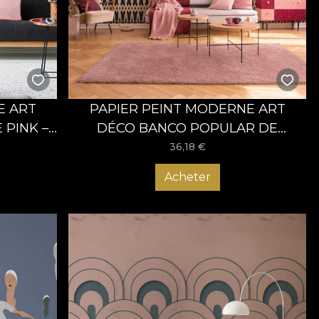
ec des designs uniques conçus pour vous inspirer !
un lieu mémorable qui impressionnera tous les visiteurs !
E ART
PAPIER PEINT MODERNE ART
PINK –
DÉCO BANCO POPULAR DE
PUERTO RICO – VLADILA
36,18
€
Acheter