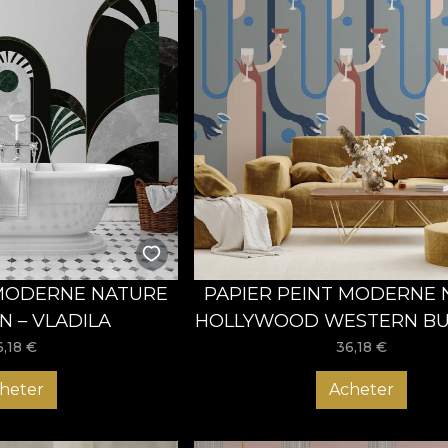
 MODERNE NATURE
PAPIER PEINT MODERNE
N – VLADILA
HOLLYWOOD WESTERN BUI
VLADILA
6,18
€
36,18
€
heter
Acheter