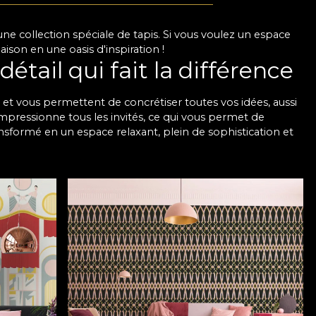
une collection spéciale de tapis. Si vous voulez un espace
son en une oasis d'inspiration !
détail qui fait la différence
 et vous permettent de concrétiser toutes vos idées, aussi
 impressionne tous les invités, ce qui vous permet de
ansformé en un espace relaxant, plein de sophistication et
 variété impressionnante de motifs, afin que vous trouviez
sonnalisé en fonction de la taille des murs pour s'intégrer
 exquis, ils sont aussi très durables, de sorte qu'ils
années.
apier peint de salon
onserver leur aspect impeccable à long terme. Quelles que
motif parfait, à l'aspect impeccable, qui s'intégrera dans
lon sans procédures compliquées, car tout est plus
uche unique. Choisissez les tapisseries de salon modernes