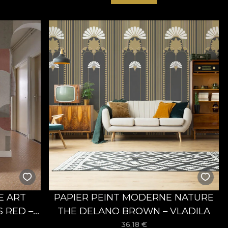
E ART
PAPIER PEINT MODERNE NATURE
 RED –
THE DELANO BROWN – VLADILA
36,18
€