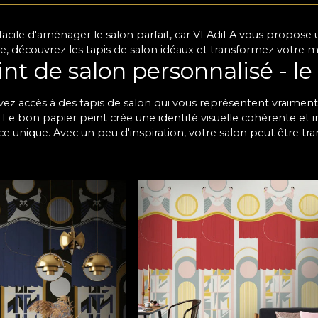
 facile d'aménager le salon parfait, car VLAdiLA vous propose 
 découvrez les tapis de salon idéaux et transformez votre mai
nt de salon personnalisé - le 
ez accès à des tapis de salon qui vous représentent vraiment
s. Le bon papier peint crée une identité visuelle cohérente et
e unique. Avec un peu d'inspiration, votre salon peut être tr
du temps avec vos proches. Nous vous invitons à découvrir une
'harmonise avec votre décor actuel. Chaque motif peut être per
compromis. Les papiers peints de salon ne sont pas seulement
e du temps et conservent un aspect impeccable pendant des 
phère particulière avec le p
 muraux pour salons sont conçus pour résister à l'usure et c
s en matière de design, vous êtes sûr de trouver chez nous le 
e. Vous pouvez désormais donner un nouveau look à votre sa
t plus pratique. Il ne vous reste plus qu'à y apporter votre to