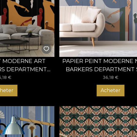
T MODERNE ART
PAPIER PEINT MODERNE
RS DEPARTMENT
BARKERS DEPARTMENT 
CK – VLADILA
BLUE – VLADILA
6,18
€
36,18
€
heter
Acheter