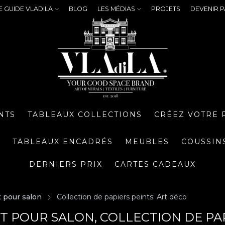
E GUIDE VLADILA
BLOG
LES MÉDIAS
PROJETS
DEVENIR P
NTS
TABLEAUX COLLECTIONS
CRÉEZ VOTRE 
S
TABLEAUX ENCADRÉS
MEUBLES
COUSSIN
DERNIERS PRIX
CARTES CADEAUX
t pour salon
Collection de papiers peints: Art déco
NT POUR SALON, COLLECTION DE PA