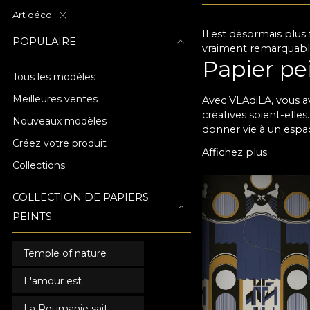
Art déco
Il est désormais plus
POPULAIRE
vraiment remarquable,
Papier pei
Tous les modèles
Meilleures ventes
Avec VLAdiLA, vous av
créatives soient-elle
Nouveaux modèles
donner vie à un espac
Créez votre produit
parfait pour passer 
Affichez plus
le papier peint qui s
Collections
harmonieusement sans 
résistent à l'épreuv
COLLECTION DE PAPIERS
Une atmos
PEINTS
VLAdiLA
Temple of nature
Tous nos revêtements
soient vos préférence
L'amour est
n'importe quel espac
La Roumanie sait
simple, plus rapide e