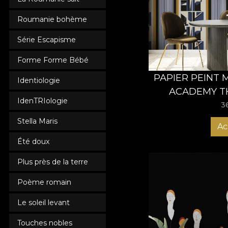
de VLAdiLA et profit
Roumanie bohème
Découvrez dès mainten
Série Escapisme
Forme Forme Bébé
PAPIER PEINT
Identiologie
ACADEMY TH
IdenTRIologie
VL
3
Stella Maris
Ac
Été doux
Plus près de la terre
Poème romain
Le soleil levant
Touches nobles