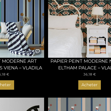
T MODERNE ART
PAPIER PEINT MODERNE
S VIENA – VLADILA
ELTHAM PALACE – VLA
6,18
€
36,18
€
heter
Acheter