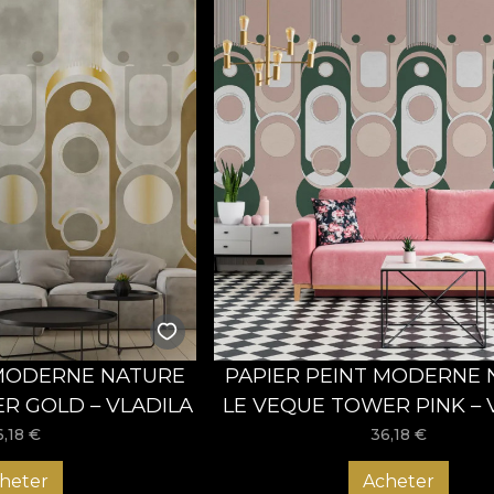
 MODERNE NATURE
PAPIER PEINT MODERNE
R GOLD – VLADILA
LE VEQUE TOWER PINK – 
6,18
€
36,18
€
heter
Acheter