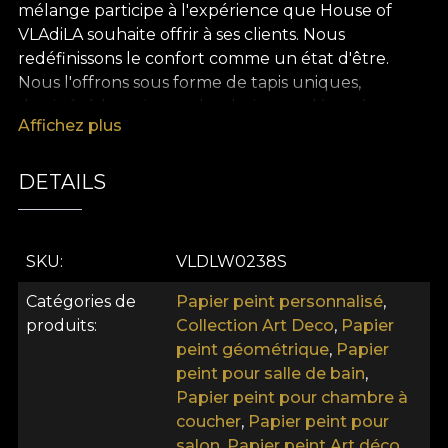
mélange participe à l'expérience que House of
VLAdiLA souhaite offrir à ses clients. Nous
redéfinissons le confort comme un état d'être.
Nous l'offrons sous forme de tapis uniques,
dessinés à la main par des designers dévoués.
Affichez plus
Comme tous nos tapis, le papier peint The Delano
Purple est produit sur une base en Vlies. Il s'agit
d'un matériau non tissé, extrêmement solide et
DETAILS
durable. Nous proposons trois textures différentes
afin que vous puissiez choisir l'ambiance que vous
souhaitez apporter à votre maison. Le papier peint
SKU
VLDLW0238S
lisse est mat, lisse et doux au toucher. La toile a une
texture qui crée l'illusion d'une peinture
Catégories de
Papier peint personnalisé
,
surdimensionnée. Enfin, le papier peint Lin, un
produits
Collection Art Deco
,
Papier
matériau précieux qui recouvre les murs d'une
peint géométrique
,
Papier
texture rappelant le lin riche. . . . Art Deco
peint pour salle de bain
,
Collection Qu'est-ce qui vous vient à l'esprit
Papier peint pour chambre à
lorsque vous entendez ce nom? The Great Gatsby.
coucher
,
Papier peint pour
"L'Ère du Jazz". Est-ce l'opulence des soirées
salon
,
Papier peint Art déco