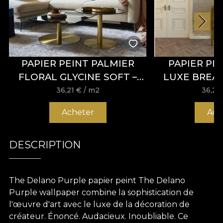
PAPIER PEINT PALMIER
PAPIER PE
FLORAL GLYCINE SOFT –
LUXE BREAT
VLADILA
VLA
36,21
€
/ m2
36,21
Acheter
Ach
DESCRIPTION
The Delano Purple papier peint The Delano
Purple wallpaper combine la sophistication de
l'œuvre d'art avec le luxe de la décoration de
créateur. Énoncé. Audacieux. Inoubliable. Ce