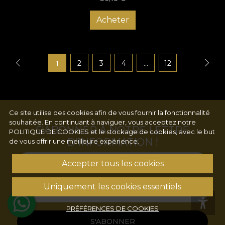
Acheter
1
2
3
4
...
12
Ce site utilise des cookies afin de vous fournir la fonctionnalité
souhaitée. En continuant à naviguer, vous acceptez notre
S'ABONNER À NOTRE LETTRE
POLITIQUE DE COOKIES
et le stockage de cookies, avec le but
D'INFORMATION !
de vous offrir une meilleure expérience.
Nom
Accepter tous les cookies
Uniquement les cookies essentiels
Email
PRÉFÉRENCES DE COOKIES
S'ABONNER