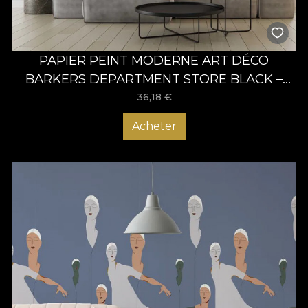
PAPIER PEINT MODERNE ART DÉCO
BARKERS DEPARTMENT STORE BLACK –
VLADILA
36,18
€
Acheter