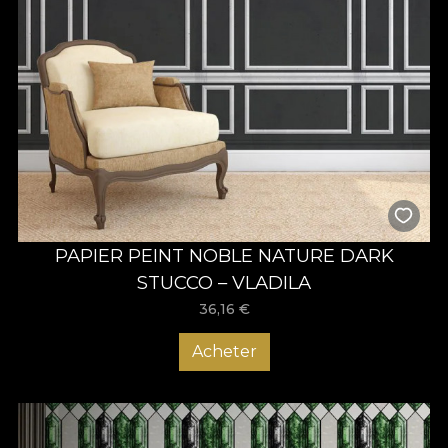
PAPIER PEINT NOBLE NATURE DARK
STUCCO – VLADILA
36,16
€
Acheter