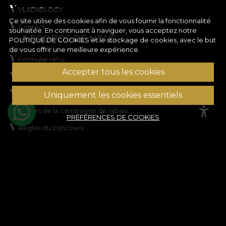
VLADIØLOGY
Ce site utilise des cookies afin de vous fournir la fonctionnalité
Contact
souhaitée. En continuant à naviguer, vous acceptez notre
A PROPOS DE NOUS
POLITIQUE DE COOKIES
et le stockage de cookies, avec le but
de vous offrir une meilleure expérience.
Formular retur
Accepter tous les cookies
Conditions d'utilisation
Vie privée
Uniquement les cookies essentiels
Règles de la campagne de rabais
PRÉFÉRENCES DE COOKIES
Règles du concours
Politique en matière de cookies
Plan du site
ASSISTANCE
Informations juridiques
Contactez nous