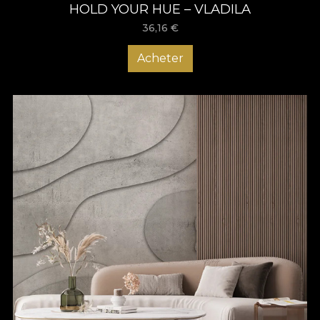
HOLD YOUR HUE – VLADILA
36,16
€
Acheter