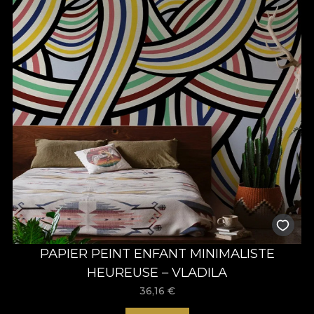
PAPIER PEINT ENFANT MINIMALISTE
HEUREUSE – VLADILA
36,16
€