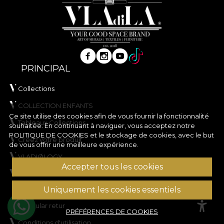
PRINCIPAL
Collections
COLLECTION ENFANTS
Ce site utilise des cookies afin de vous fournir la fonctionnalité
Tableaux Collections
souhaitée. En continuant à naviguer, vous acceptez notre
POLITIQUE DE COOKIES
et le stockage de cookies, avec le but
Créez votre produit
de vous offrir une meilleure expérience.
VLADIØLOGY
Accepter tous les cookies
Contact
A PROPOS DE NOUS
Uniquement les cookies essentiels
Formular retur
PRÉFÉRENCES DE COOKIES
Conditions d'utilisation