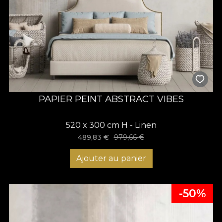
PAPIER PEINT ABSTRACT VIBES
520 x 300 cm H - Linen
489,83
€
979,66
€
Ajouter au panier
-50%