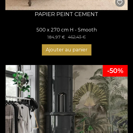
PAPIER PEINT CEMENT
500 x 270 cm H - Smooth
184,97
€
462,43
€
Ajouter au panier
-50%