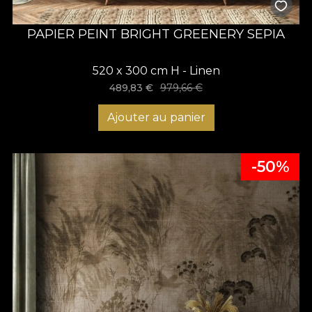
PAPIER PEINT BRIGHT GREENERY SEPIA
520 x 300 cm H - Linen
489,83
€
979,66
€
Ajouter au panier
-50%