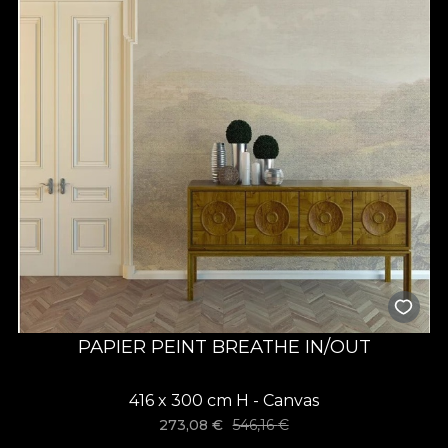
PAPIER PEINT BREATHE IN/OUT
416 x 300 cm H - Canvas
273,08
€
546,16
€