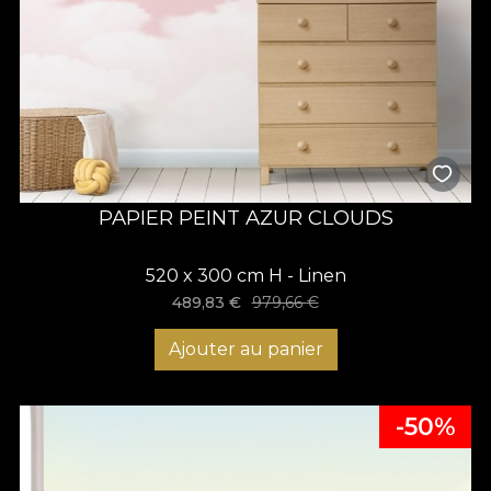
PAPIER PEINT AZUR CLOUDS
520 x 300 cm H - Linen
489,83
€
979,66
€
Ajouter au panier
-50%