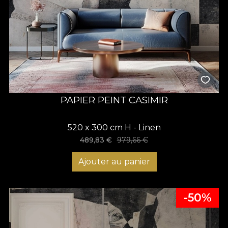
PAPIER PEINT CASIMIR
520 x 300 cm H - Linen
489,83
€
979,66
€
Ajouter au panier
-50%