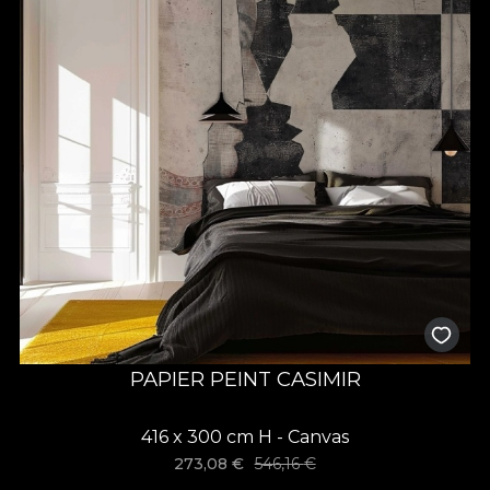
PAPIER PEINT CASIMIR
416 x 300 cm H - Canvas
273,08
€
546,16
€