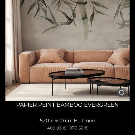
PAPIER PEINT BAMBOO EVERGREEN
520 x 300 cm H - Linen
489,83
€
979,66
€