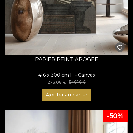
PAPIER PEINT APOGEE
416 x 300 cm H - Canvas
273,08
€
546,16
€
Ajouter au panier
-50%