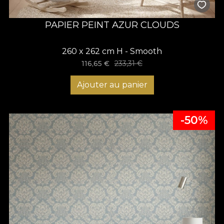
PAPIER PEINT AZUR CLOUDS
260 x 262 cm H - Smooth
116,65
€
233,31
€
Ajouter au panier
-50%