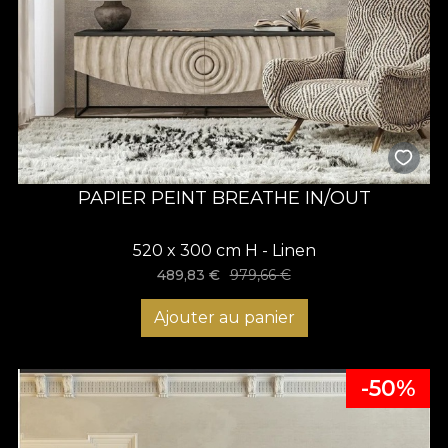
PAPIER PEINT BREATHE IN/OUT
520 x 300 cm H - Linen
489,83
€
979,66
€
Ajouter au panier
-50%