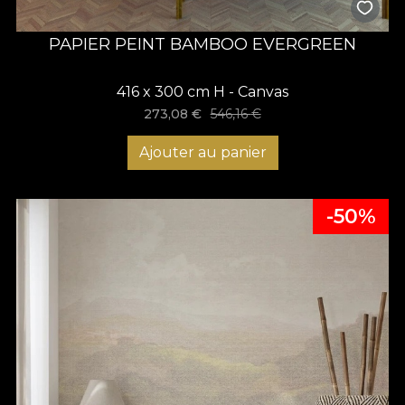
PAPIER PEINT BAMBOO EVERGREEN
416 x 300 cm H - Canvas
273,08
€
546,16
€
Ajouter au panier
-50%