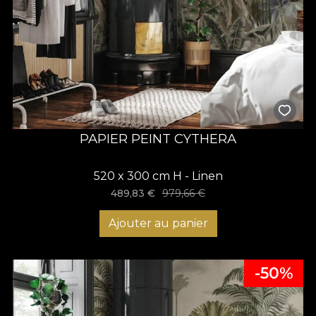
PAPIER PEINT CYTHERA
520 x 300 cm H - Linen
489,83
€
979,66
€
Ajouter au panier
-50%