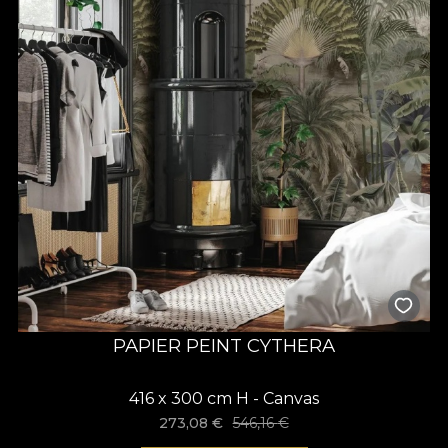
PAPIER PEINT CYTHERA
416 x 300 cm H - Canvas
273,08
€
546,16
€