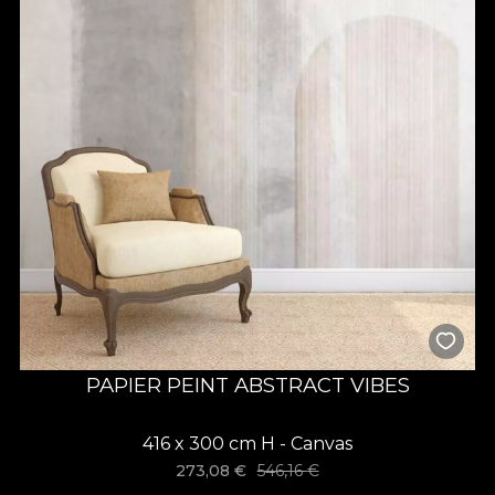
PAPIER PEINT ABSTRACT VIBES
416 x 300 cm H - Canvas
273,08
€
546,16
€