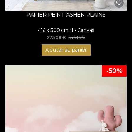
PAPIER PEINT ASHEN PLAINS
416 x 300 cm H - Canvas
273,08
€
546,16
€
Ajouter au panier
-50%