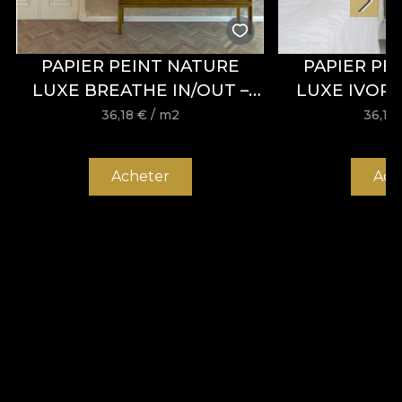
PAPIER PEINT NATURE
PAPIER PE
LUXE BREATHE IN/OUT –
LUXE IVORY
VLADILA
VLA
36,18
€
/ m2
36,18
Acheter
Ach