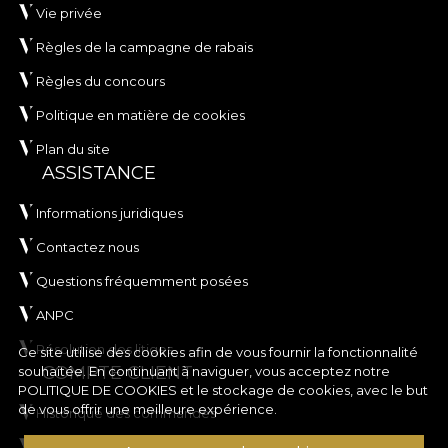
Vie privée
Règles de la campagne de rabais
Règles du concours
Politique en matière de cookies
Plan du site
ASSISTANCE
Informations juridiques
Contactez nous
Questions fréquemment posées
ANPC
Résolution des litiges
Ce site utilise des cookies afin de vous fournir la fonctionnalité
COMPTE CLIENT
souhaitée. En continuant à naviguer, vous acceptez notre
POLITIQUE DE COOKIES
et le stockage de cookies, avec le but
de vous offrir une meilleure expérience.
Historique des commandes
Produits préférés