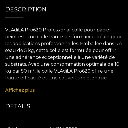
DESCRIPTION
VLAdiLA Pro620 Professional colle pour papier
peint est une colle haute performance idéale pour
les applications professionnelles. Emballée dans un
seau de 5 kg, cette colle est formulée pour offrir
une adhérence exceptionnelle à une variété de
substrats. Avec une consommation optimale de 10
kg par 50 m², la colle VLAdiLA Pro620 offre une
haute efficacité et une couverture étendue.
Caractéristiques : Consistance : pâte visqueuse,
Affichez plus
facile à appliquer avec une truelle ou une brosse.
Temps ouvert : 10-15 minutes, permettant
l'ajustement du papier peint après application.
DETAILS
Adhérence : excellente sur des surfaces telles que
le béton, le plâtre, le placoplâtre et le bois.
Applicabilité : compatible avec les papiers peints en