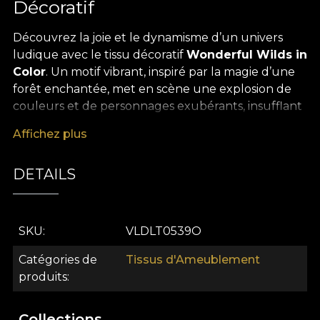
Décoratif
Découvrez la joie et le dynamisme d’un univers
ludique avec le tissu décoratif
Wonderful Wilds in
Color
. Un motif vibrant, inspiré par la magie d’une
forêt enchantée, met en scène une explosion de
couleurs et de personnages exubérants, insufflant
optimisme et créativité à chaque espace. Chaque
Affichez plus
détail capture le charme innocent et l’énergie de
l’enfance, transformant tout projet de décoration
DETAILS
en un conte visuel fascinant.
Ce tissu décoratif premium se distingue par une
extraordinaire polyvalence, et devient l’allié idéal
SKU
VLDLT0539O
pour une grande variété d’applications en
aménagement intérieur. Il se prête parfaitement à
Catégories de
Tissus d'Ameublement
la création de rideaux spectaculaires, nappes
produits
joyeuses, couvre-lits, coussins décoratifs ou même
au garnissage de mobilier, s’adaptant avec
Collections