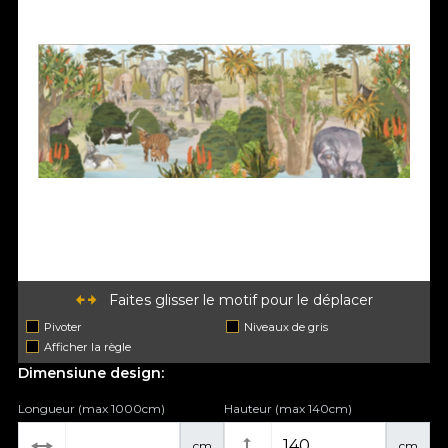
Faites glisser le motif pour le déplacer
Pivoter
Niveaux de gris
Afficher la règle
Dimensiune design:
Longueur (max 1000cm)
Hauteur (max 140cm)
cm
cm