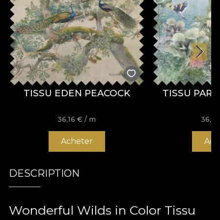
TISSU EDEN PEACOCK
TISSU PAR
36,16
€
/ m
36,1
Acheter
Ach
DESCRIPTION
Wonderful Wilds in Color Tissu