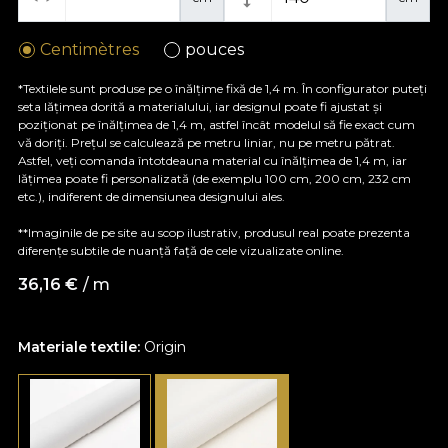
Centimètres
pouces
*Textilele sunt produse pe o înălțime fixă de 1,4 m. În configurator puteți
seta lățimea dorită a materialului, iar designul poate fi ajustat și
poziționat pe înălțimea de 1,4 m, astfel încât modelul să fie exact cum
vă doriți. Prețul se calculează pe metru liniar, nu pe metru pătrat.
Astfel, veți comanda întotdeauna material cu înălțimea de 1,4 m, iar
lățimea poate fi personalizată (de exemplu 100 cm, 200 cm, 232 cm
etc.), indiferent de dimensiunea designului ales.
**Imaginile de pe site au scop ilustrativ, produsul real poate prezenta
diferențe subtile de nuanță față de cele vizualizate online.
36,16
€
/ m
Materiale textile:
Origin