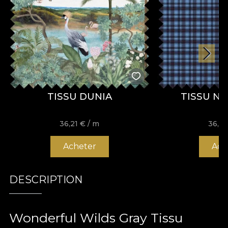
TISSU DUNIA
TISSU NO.
36,21
€
/ m
36,2
Acheter
Ach
DESCRIPTION
Wonderful Wilds Gray Tissu