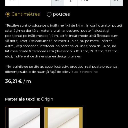
Centimètres
pouces
*Textilele sunt produse pe o înălțime fixă de 1,4 m. În configurator puteți
seta lățimea dorită a materialului, iar designul poate fi ajustat și
poziționat pe înălțimea de 1,4 m, astfel încât modelul să fie exact cum
vă doriți. Prețul se calculează pe metru liniar, nu pe metru pătrat.
Astfel, veți comanda întotdeauna material cu înălțimea de 1,4 m, iar
lățimea poate fi personalizată (de exemplu 100 cm, 200 cm, 232 cm
etc.), indiferent de dimensiunea designului ales.
**Imaginile de pe site au scop ilustrativ, produsul real poate prezenta
diferențe subtile de nuanță față de cele vizualizate online.
36,21
€
/ m
Materiale textile:
Origin