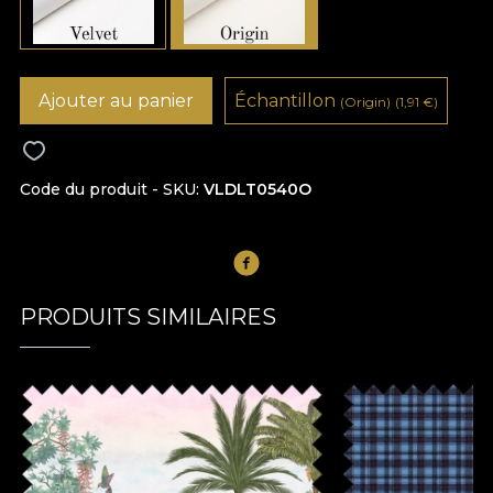
Ajouter au panier
Échantillon
(Origin)
(1,91
€
)
Code du produit - SKU
VLDLT0540O
PRODUITS SIMILAIRES