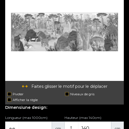
Faites glisser le motif pour le déplacer
Pivoter
Niveaux de gris
Afficher la règle
Dimensiune design:
Longueur (max 1000cm)
Hauteur (max 140cm)
cm
cm