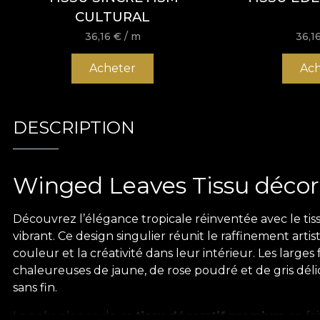
CULTURAL
36,16
€
/ m
36,1
Acheter
Ach
DESCRIPTION
Winged Leaves Tissu décor
Découvrez l’élégance tropicale réinventée avec le tis
vibrant. Ce design singulier réunit le raffinement arti
couleur et la créativité dans leur intérieur. Les large
chaleureuses de jaune, de rose poudré et de gris délic
sans fin.
La polyvalence de ce
tissu décoratif premium
en fai