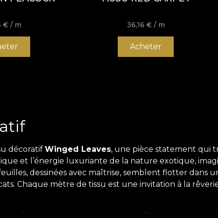
6
€
/ m
36,16
€
/ m
eter
Acheter
atif
su décoratif
Winged Leaves
, une pièce statement qui 
stique et l’énergie luxuriante de la nature exotique, imagi
s feuilles, dessinées avec maîtrise, semblent flotter dan
ats. Chaque mètre de tissu est une invitation à la rêver
t un choix inspirant pour tout projet d’aménagement inté