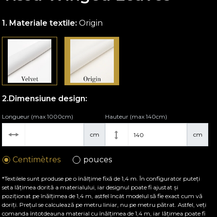
Materiale textile:
Origin
Dimensiune design:
Longueur (max 1000cm)
Hauteur (max 140cm)
cm
cm
Centimètres
pouces
*Textilele sunt produse pe o înălțime fixă de 1,4 m. În configurator puteți
seta lățimea dorită a materialului, iar designul poate fi ajustat și
poziționat pe înălțimea de 1,4 m, astfel încât modelul să fie exact cum vă
doriți. Prețul se calculează pe metru liniar, nu pe metru pătrat. Astfel, veți
comanda întotdeauna material cu înălțimea de 1,4 m, iar lățimea poate fi