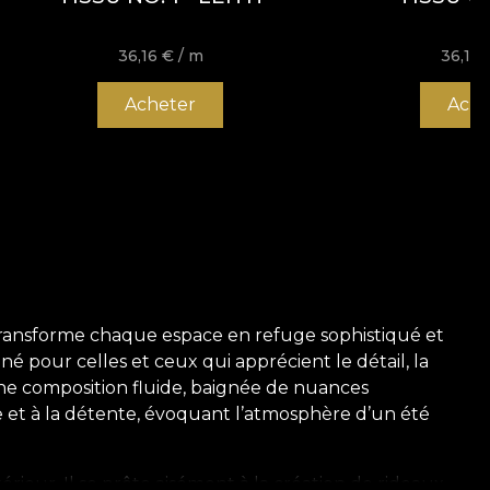
36,16
€
/ m
36,16
Acheter
Ache
transforme chaque espace en refuge sophistiqué et
né pour celles et ceux qui apprécient le détail, la
s une composition fluide, baignée de nuances
ie et à la détente, évoquant l’atmosphère d’un été
rieur. Il se prête aisément à la création de rideaux