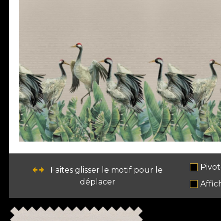
Pivot
Faites glisser le motif pour le
déplacer
Affic