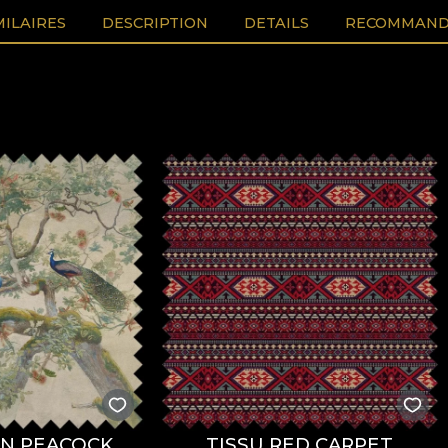
MILAIRES
DESCRIPTION
DETAILS
RECOMMAND
EN PEACOCK
TISSU RED CARPET