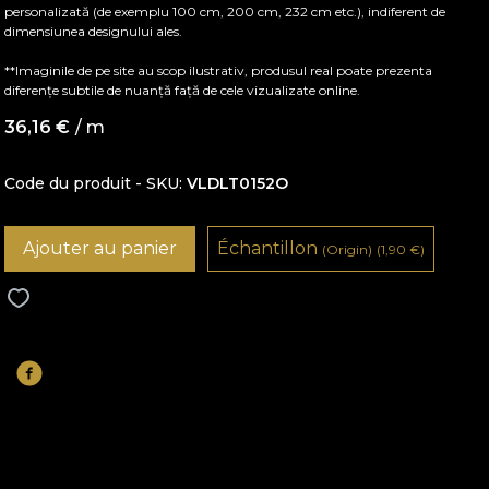
personalizată (de exemplu 100 cm, 200 cm, 232 cm etc.), indiferent de
dimensiunea designului ales.
**Imaginile de pe site au scop ilustrativ, produsul real poate prezenta
diferențe subtile de nuanță față de cele vizualizate online.
36,16
€
/ m
Code du produit - SKU
VLDLT0152O
Ajouter au panier
Échantillon
(Origin)
(1,90
€
)