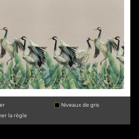
er
Niveaux de gris
her la règle