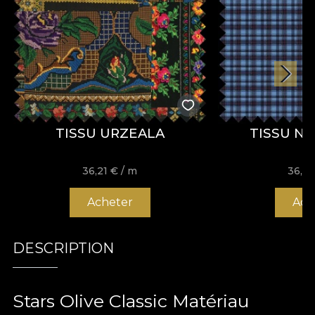
TISSU URZEALA
TISSU NO.
36,21
€
/ m
36,2
Acheter
Ach
DESCRIPTION
Stars Olive Classic Matériau