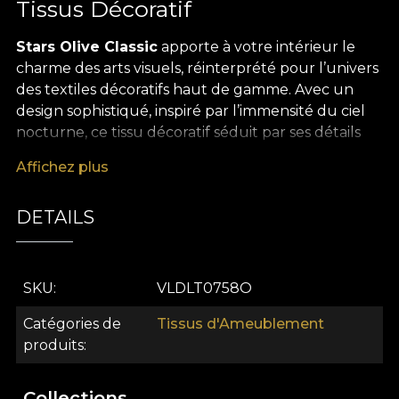
Tissus Décoratif
Stars Olive Classic
apporte à votre intérieur le
charme des arts visuels, réinterprété pour l’univers
des textiles décoratifs haut de gamme. Avec un
design sophistiqué, inspiré par l’immensité du ciel
nocturne, ce tissu décoratif séduit par ses détails
stellaires et ses nuances de vert olive, créant une
Affichez plus
ambiance affirmée, élégante et inoubliable dans
tout type de décor. Le jeu subtil entre le
DETAILS
graphisme dessiné à la main et les tonalités
profondes transforme chaque pièce en un
sanctuaire de raffinement et de sérénité.
SKU
VLDLT0758O
Stars Olive Classic est le choix idéal pour celles et
ceux qui souhaitent personnaliser leur espace avec
Catégories de
Tissus d'Ameublement
un textile décoratif premium et polyvalent, parfait
produits
pour des rideaux généreux, l’habillage de mobilier,
des nappes élégantes, des couvre-lits ou des
Collections