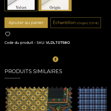
Ajouter au panier
Échantillon
(Origin)
(1,91
€
)
Code du produit - SKU
VLDLT0758O
PRODUITS SIMILAIRES