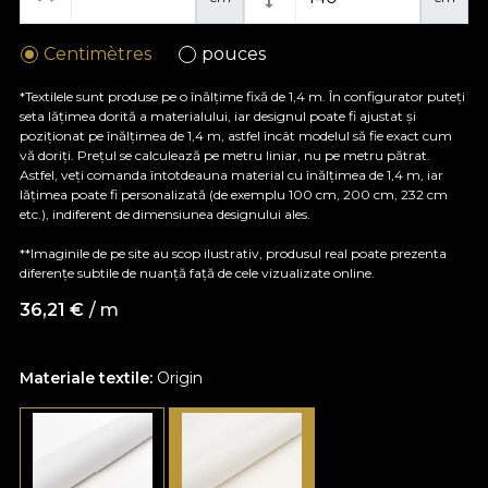
Centimètres
pouces
*Textilele sunt produse pe o înălțime fixă de 1,4 m. În configurator puteți
seta lățimea dorită a materialului, iar designul poate fi ajustat și
poziționat pe înălțimea de 1,4 m, astfel încât modelul să fie exact cum
vă doriți. Prețul se calculează pe metru liniar, nu pe metru pătrat.
Astfel, veți comanda întotdeauna material cu înălțimea de 1,4 m, iar
lățimea poate fi personalizată (de exemplu 100 cm, 200 cm, 232 cm
etc.), indiferent de dimensiunea designului ales.
**Imaginile de pe site au scop ilustrativ, produsul real poate prezenta
diferențe subtile de nuanță față de cele vizualizate online.
36,21
€
/ m
Materiale textile:
Origin