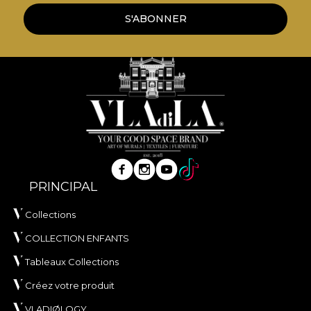
Matière VELVET
S'ABONNER
VELVET est une maille au toucher doux et à
l’allure sophistiquée, pensée pour les intérieurs où
le confort tactile et l’élégance visuelle sont
essentiels. Composé de
100% polyester
, ce textile
a un poids de
300 g/m²
, ce qui lui confère de la
tenue et une présence visuelle généreuse.
La matière bénéficie d’un traitement
Water
Repellent
et de propriétés
Fire Retardant
, ce qui
la rend adaptée aussi bien à un usage résidentiel
PRINCIPAL
qu’aux projets d’aménagement professionnels. Elle
Collections
est certifiée
OEKO-TEX Standard 100
et
REACH
.
COLLECTION ENFANTS
Avec une largeur de
142 ± 3 cm
, VELVET offre une
bonne résistance à l’usure, avec
60.000 rubs
au
Tableaux Collections
test d’abrasion. Il se distingue également par un
Créez votre produit
bon comportement au boulochage, au frottement
VLADIØLOGY