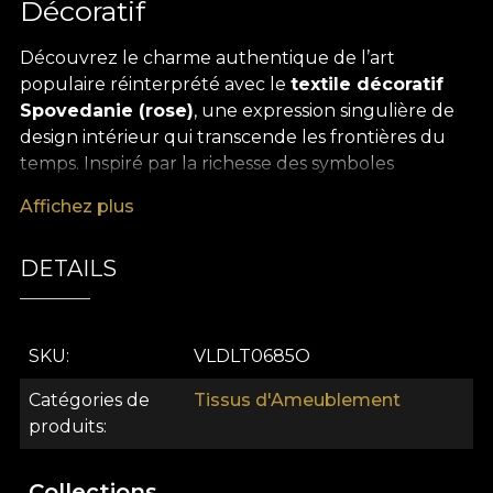
Décoratif
Découvrez le charme authentique de l’art
populaire réinterprété avec le
textile décoratif
Spovedanie (rose)
, une expression singulière de
design intérieur qui transcende les frontières du
temps. Inspiré par la richesse des symboles
roumains et l’esprit ludique de l’Art Naïf, ce textile
Affichez plus
premium insuffle à votre décor une histoire
d’identité, de tradition et de liens du cœur. Les
DETAILS
motifs floraux stylisés, les délicats accents orientaux
et les détails graphiques sophistiqués se fondent
harmonieusement sur un fond rose élégant,
créant un effet visuel noble et inattendu, pensé
SKU
VLDLT0685O
pour transformer chaque espace en expérience
Catégories de
Tissus d'Ameublement
multisensorielle emplie d’émotion.
produits
La polyvalence de ce
textile décoratif
vous
permet de l’intégrer dans les projets de design
Collections