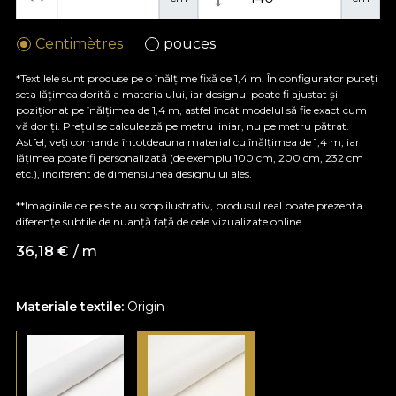
Centimètres
pouces
*Textilele sunt produse pe o înălțime fixă de 1,4 m. În configurator puteți
seta lățimea dorită a materialului, iar designul poate fi ajustat și
poziționat pe înălțimea de 1,4 m, astfel încât modelul să fie exact cum
vă doriți. Prețul se calculează pe metru liniar, nu pe metru pătrat.
Astfel, veți comanda întotdeauna material cu înălțimea de 1,4 m, iar
lățimea poate fi personalizată (de exemplu 100 cm, 200 cm, 232 cm
etc.), indiferent de dimensiunea designului ales.
**Imaginile de pe site au scop ilustrativ, produsul real poate prezenta
diferențe subtile de nuanță față de cele vizualizate online.
36,18
€
/ m
Materiale textile:
Origin