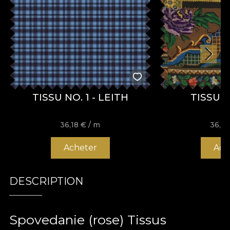
TISSU NO. 1 - LEITH
TISSU 
36,18
€
/ m
36,1
Acheter
Ach
DESCRIPTION
Spovedanie (rose) Tissus