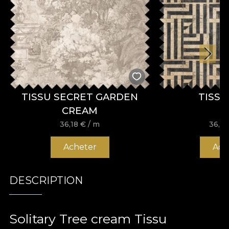
TISSU SECRET GARDEN
TISS
CREAM
36,18
€
/ m
36,1
Acheter
Ach
DESCRIPTION
Solitary Tree cream Tissu