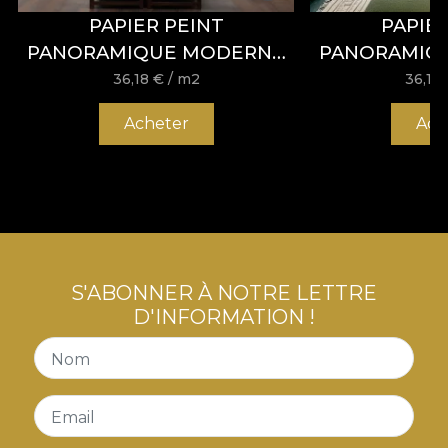
naturels aux détails subtils qui apportent
PAPIER PEINT
PAPIE
profondeur et histoire à chaque espace
PANORAMIQUE MODERNE
PANORAMIQ
Palette chromatique sophistiquée :
tons
BAROQUE SOLITARY TREE –
BAROQUE IM
36,18
€
/ m2
36,18
apaisants de vert, terracotta et bleu, faciles à
VLADILA
CREAM –
intégrer dans tout concept de décoration
Acheter
Ach
intérieure
Polyvalence exceptionnelle :
idéal pour
rideaux, tapisserie, coussins décoratifs, couvre-
lits et nappes haut de gamme
Inspiré de symboles intemporels :
évoque la
résilience, l’individualité et le calme de la
nature
S'ABONNER À NOTRE LETTRE
Exclusivité et exigence :
la signature
D'INFORMATION !
inimitable House of VLAdiLA, reconnue pour
ses textiles d’exception
Nom
Transformez votre intérieur en sanctuaire raffiné
Email
avec le tissu décoratif Solitary Tree cream,
désormais disponible sur vladila.ro. Découvrez la