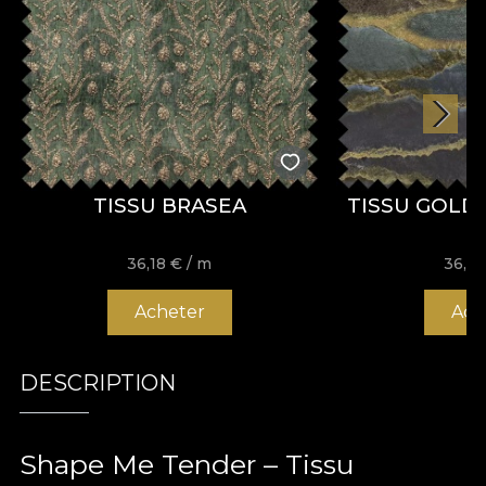
TISSU BRASEA
TISSU GOLD
36,18
€
/ m
36,1
Acheter
Ach
DESCRIPTION
Shape Me Tender – Tissu