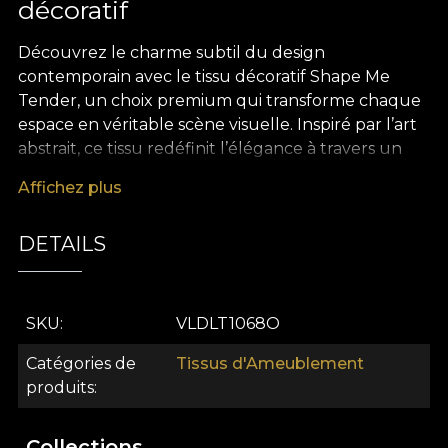
décoratif
Découvrez le charme subtil du design
contemporain avec le tissu décoratif Shape Me
Tender, un choix premium qui transforme chaque
espace en véritable scène visuelle. Inspiré par l’art
abstrait, ce tissu redéfinit l’élégance à travers un
jeu raffiné de formes géométriques qui se
Affichez plus
rencontrent et se croisent dans une danse
harmonieuse de couleurs. Chaque détail devient
DETAILS
une invitation à explorer les nuances et les
contours délicats, créant une atmosphère
chaleureuse, sophistiquée et apaisante, adaptée à
tout type de décor intérieur.
SKU
VLDLT1068O
La polyvalence de ce tissu décoratif premium en
Catégories de
Tissus d'Ameublement
fait un allié idéal aussi bien pour des projets
produits
ambitieux d’aménagement intérieur que pour des
touches de style plus discrètes. Utilisez-le pour
Collections