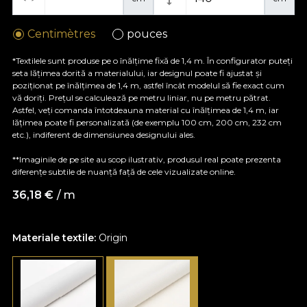
Centimètres
pouces
*Textilele sunt produse pe o înălțime fixă de 1,4 m. În configurator puteți
seta lățimea dorită a materialului, iar designul poate fi ajustat și
poziționat pe înălțimea de 1,4 m, astfel încât modelul să fie exact cum
vă doriți. Prețul se calculează pe metru liniar, nu pe metru pătrat.
Astfel, veți comanda întotdeauna material cu înălțimea de 1,4 m, iar
lățimea poate fi personalizată (de exemplu 100 cm, 200 cm, 232 cm
etc.), indiferent de dimensiunea designului ales.
**Imaginile de pe site au scop ilustrativ, produsul real poate prezenta
diferențe subtile de nuanță față de cele vizualizate online.
36,18
€
/ m
Materiale textile:
Origin