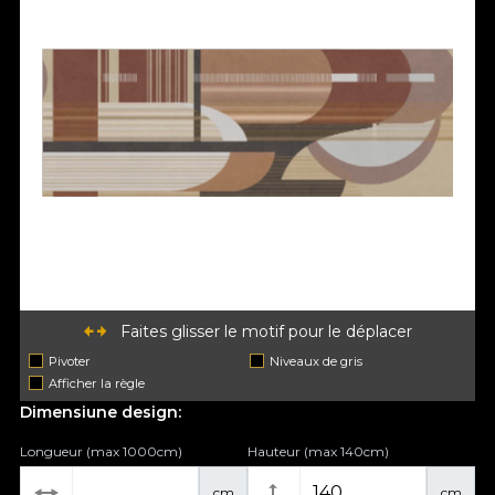
Faites glisser le motif pour le déplacer
Pivoter
Niveaux de gris
Afficher la règle
Dimensiune design:
Longueur (max 1000cm)
Hauteur (max 140cm)
cm
cm