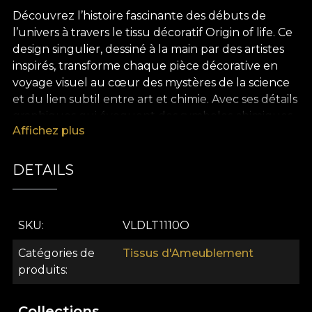
Découvrez l’histoire fascinante des débuts de
l’univers à travers le tissu décoratif Origin of life. Ce
design singulier, dessiné à la main par des artistes
inspirés, transforme chaque pièce décorative en
voyage visuel au cœur des mystères de la science
et du lien subtil entre art et chimie. Avec ses détails
graphiques qui évoquent des symboles chimiques,
Affichez plus
des éléments géométriques et des motifs abstraits,
Origin of life insuffle une note intellectuelle et
contemporaine à tout espace, invitant à la réflexion
DETAILS
et à la contemplation. Ce n’est pas seulement un
tissu décoratif premium, mais une véritable œuvre
qui se distingue par la profondeur et l’élégance de
SKU
VLDLT1110O
son dessin.
Catégories de
Tissus d'Ameublement
La polyvalence de ce tissu décoratif en fait un choix
produits
idéal pour tout projet d’aménagement intérieur.
Que vous souhaitiez créer des rideaux
Collections
sophistiqués, redonner vie au revêtement d’un