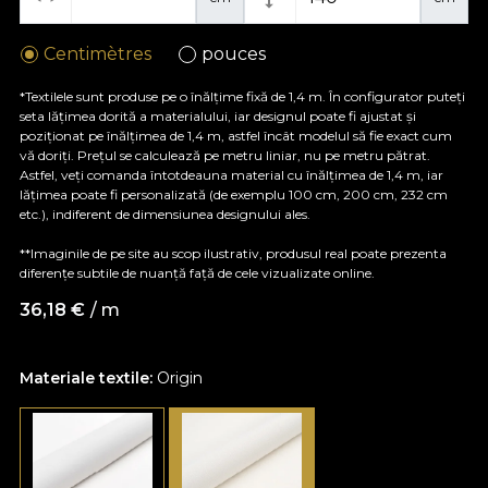
Centimètres
pouces
*Textilele sunt produse pe o înălțime fixă de 1,4 m. În configurator puteți
seta lățimea dorită a materialului, iar designul poate fi ajustat și
poziționat pe înălțimea de 1,4 m, astfel încât modelul să fie exact cum
vă doriți. Prețul se calculează pe metru liniar, nu pe metru pătrat.
Astfel, veți comanda întotdeauna material cu înălțimea de 1,4 m, iar
lățimea poate fi personalizată (de exemplu 100 cm, 200 cm, 232 cm
etc.), indiferent de dimensiunea designului ales.
**Imaginile de pe site au scop ilustrativ, produsul real poate prezenta
diferențe subtile de nuanță față de cele vizualizate online.
36,18
€
/ m
Materiale textile:
Origin