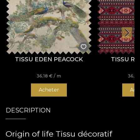
TISSU EDEN PEACOCK
TISSU R
36,18
€
/ m
36,1
Acheter
Ach
DESCRIPTION
Origin of life Tissu décoratif