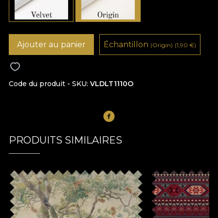
Ajouter au panier
Échantillon
(Origin)
(1,90
€
)
Code du produit - SKU
VLDLT1110O
PRODUITS SIMILAIRES