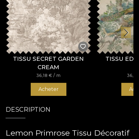
TISSU SECRET GARDEN
TISSU ED
CREAM
36,18
€
/ m
36,1
Acheter
Ach
DESCRIPTION
Lemon Primrose Tissu Décoratif