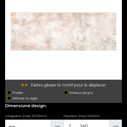
Faites glisser le motif pour le déplacer
Pivoter
Niveaux de gris
Afficher la règle
Dimensiune design:
Longueur (max 1000cm)
Hauteur (max 140cm)
cm
cm