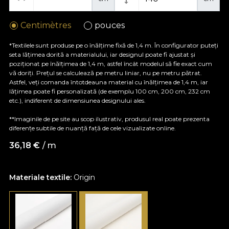
Centimètres
pouces
*Textilele sunt produse pe o înălțime fixă de 1,4 m. În configurator puteți
seta lățimea dorită a materialului, iar designul poate fi ajustat și
poziționat pe înălțimea de 1,4 m, astfel încât modelul să fie exact cum
vă doriți. Prețul se calculează pe metru liniar, nu pe metru pătrat.
Astfel, veți comanda întotdeauna material cu înălțimea de 1,4 m, iar
lățimea poate fi personalizată (de exemplu 100 cm, 200 cm, 232 cm
etc.), indiferent de dimensiunea designului ales.
**Imaginile de pe site au scop ilustrativ, produsul real poate prezenta
diferențe subtile de nuanță față de cele vizualizate online.
36,18
€
/ m
Materiale textile:
Origin