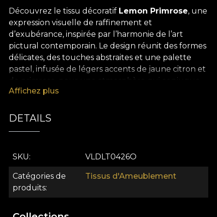
Découvrez le tissu décoratif
Lemon Primrose
, une
expression visuelle de raffinement et
d’exubérance, inspirée par l’harmonie de l’art
pictural contemporain. Le design réunit des formes
délicates, des touches abstraites et une palette
pastel, infusée de légers accents de jaune citron et
de primrose, pour une atmosphère qui conjugue
Affichez plus
optimisme et élégance. Chaque détail diffuse une
sensation de bien-être et transforme chaque pièce
en un espace mémorable et profondément
DETAILS
personnel.
La polyvalence de ce tissu décoratif premium en
SKU
VLDLT0426O
fait un allié idéal pour les projets d’aménagement
intérieur qui valorisent l’originalité et le confort.
Catégories de
Tissus d'Ameublement
Parfait pour des rideaux qui tamisent la lumière
produits
avec grâce, une assise élégante pour votre
mobilier, des coussins décoratifs qui animent la
Collections
pièce, des couvre-lits qui ajoutent une note de