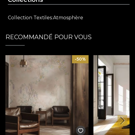
raffinement ou des nappes qui réinventent les
moments passés en famille. Quel que soit votre
Collection Textiles
Atmosphère
choix,
Lemon Primrose
apporte une touche de
style et de caractère à chaque décor.
RECOMMANDÉ POUR VOUS
Issu de la collection
Ambiance
, ce tissu décoratif
est créé pour transformer les intérieurs en
sanctuaires urbains, baignés de sérénité et
-50%
d’optimisme. Les motifs de cette collection sont
pensés pour réveiller des souvenirs heureux et
offrir un refuge visuel face au rythme effréné du
quotidien. Chaque pièce célèbre une simplicité
sophistiquée et le mystère subtil de l’art moderne,
tout en soulignant la dimension féminine, ludique
et lumineuse de l’espace.
Tissu décoratif premium, idéal pour sublimer la
maison avec élégance
Design artistique et pastel, aux accents positifs