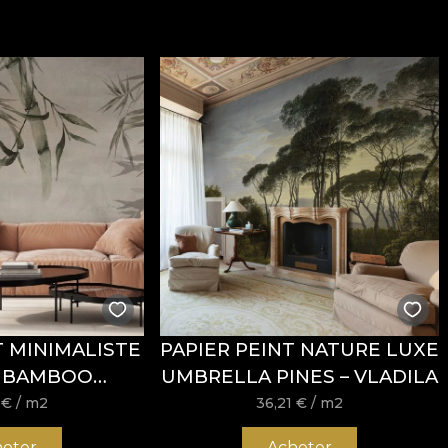
l’allure raffinée, conçu pour des intérieurs où le confor
un grammage de
300 g/m²
, qui lui confère une belle tenue
ent
et de propriétés
Fire Retardant
, ce qui le rend adap
EX Standard 100
et
REACH
.
onne résistance à l’usure, avec
60.000 rubs
au test d’ab
èche, ainsi que par sa conformité au test de cigarette p
T MINIMALISTE
PAPIER PEINT NATURE LUXE
 BAMBOO
UMBRELLA PINES – VLADILA
re, sans blanchiment, sans essorage par torsion, sans s
 – VLADILA
1
€
/ m2
36,21
€
/ m2
eter
Acheter