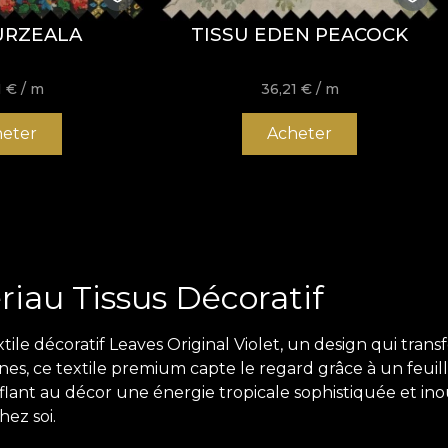
URZEALA
TISSU EDEN PEACOCK
1
€
/ m
36,21
€
/ m
eter
Acheter
riau Tissus Décoratif
ile décoratif Leaves Original Violet, un design qui tran
es, ce textile premium capte le regard grâce à un feuilla
ufflant au décor une énergie tropicale sophistiquée et in
hez soi.