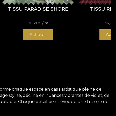
TISSU PARADISE SHORE
TISSU RE
36,21
€
/ m
36,21
Acheter
Ache
sforme chaque espace en oasis artistique pleine de
ge stylisé, décliné en nuances vibrantes de violet, de
oubliable. Chaque détail peint évoque une histoire de