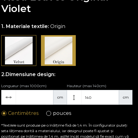
Violet
Materiale textile:
Origin
Dimensiune design:
Longueur (max 1000cm)
Hauteur (max 140cm)
cm
cm
Centimètres
pouces
*Textilele sunt produse pe o înălțime fixă de 1,4 m. În configurator puteți
seta lățimea dorită a materialului, iar designul poate fi ajustat și
poziționat pe înălțimea de 1,4 m, astfel încât modelul să fie exact cum vă