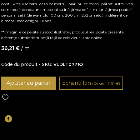
doriți. Prețul se calculează pe metru liniar, nu pe metru pătrat. Astfel, veți
comanda întotdeauna material cu înălțimea de 1,4 m, iar lățimea poate fi
personalizată (de exemplu 100 cm, 200 cm, 232 cm etc.), indiferent de
dimensiunea designului ales.
**Imaginile de pe site au scop ilustrativ, produsul real poate prezenta
diferențe subtile de nuanță față de cele vizualizate online.
36,21
€
/ m
Code du produit - SKU
VLDLT0771O
Ajouter au panier
Échantillon
(Origin)
(1,91
€
)