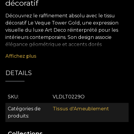
décoratif
Découvrez le raffinement absolu avec le tissu
décoratif Le Veque Tower Gold, une expression
visuelle du luxe Art Deco réinterprété pour les
intérieurs contemporains. Son design associe
élégance géométrique et accents dorés
spectaculaires, évoquant l’atmosphère opulente et
Affichez plus
audacieuse des années ‘20. Chaque détail
graphique devient une véritable déclaration de
DETAILS
style, inspirée par les grandes œuvres
architecturales et les réceptions sophistiquées de
l’époque du jazz. Ce tissu d’exception apporte
instantanément une présence forte à tout espace,
SKU
VLDLT0229O
transformant la décoration en une expérience
Catégories de
Tissus d'Ameublement
esthétique mémorable.
produits
La polyvalence du tissu Le Veque Tower Gold en
fait un allié précieux pour de nombreux projets de
Collections