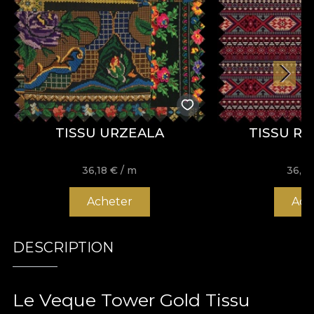
TISSU URZEALA
TISSU R
36,18
€
/ m
36,1
Acheter
Ach
DESCRIPTION
Le Veque Tower Gold Tissu