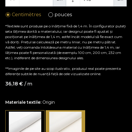
Centimètres
pouces
*Textilele sunt produse pe o înălțime fixă de 1,4 m. În configurator puteți
seta lățimea dorită a materialului, iar designul poate fi ajustat și
poziționat pe înălțimea de 1,4 m, astfel încât modelul să fie exact cum
vă doriți. Prețul se calculează pe metru liniar, nu pe metru pătrat.
Astfel, veți comanda întotdeauna material cu înălțimea de 1,4 m, iar
lățimea poate fi personalizată (de exemplu 100 cm, 200 cm, 232 cm
etc.), indiferent de dimensiunea designului ales.
**Imaginile de pe site au scop ilustrativ, produsul real poate prezenta
diferențe subtile de nuanță față de cele vizualizate online.
36,18
€
/ m
Materiale textile:
Origin