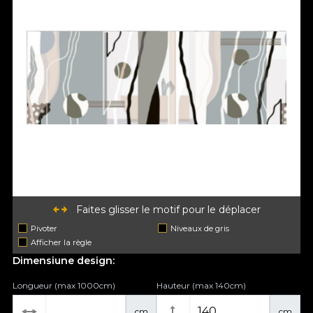
Faites glisser le motif pour le déplacer
Pivoter
Niveaux de gris
Afficher la règle
Dimensiune design:
Longueur (max 1000cm)
Hauteur (max 140cm)
cm
cm