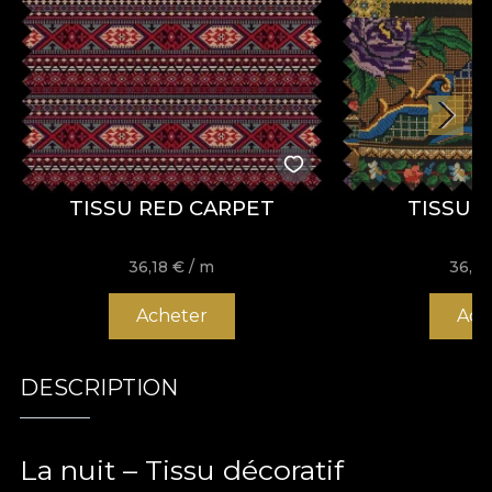
TISSU RED CARPET
TISSU 
36,18
€
/ m
36,1
Acheter
Ach
DESCRIPTION
La nuit – Tissu décoratif