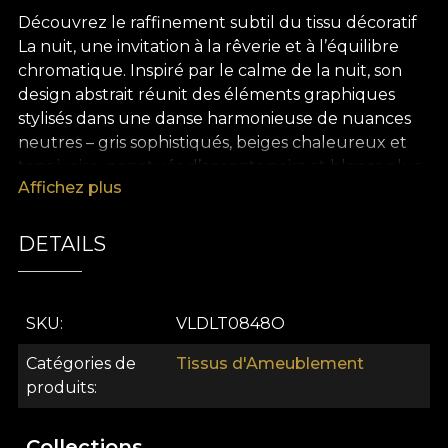
Découvrez le raffinement subtil du tissu décoratif
La nuit, une invitation à la rêverie et à l’équilibre
chromatique. Inspiré par le calme de la nuit, son
design abstrait réunit des éléments graphiques
stylisés dans une danse harmonieuse de nuances
neutres – gris sophistiqués, beiges chaleureux et
tons ivoire, ponctués d’accents noirs et blancs plus
Affichez plus
dramatiques. Ce tissu décoratif premium apporte
une touche contemporaine et élégante à tout
intérieur, et s’impose comme un choix idéal pour
DETAILS
créer des espaces accueillants et chargés de
personnalité, que vous penchiez vers le
minimalisme ou vers un style éclectique.
SKU
VLDLT0848O
La polyvalence du tissu La nuit le rend
Catégories de
Tissus d'Ameublement
parfaitement adapté aussi bien à la décoration
produits
résidentielle qu’à l’aménagement de lieux
commerciaux. Il transforme facilement n’importe
Collections
quelle pièce : utilisez-le pour des rideaux