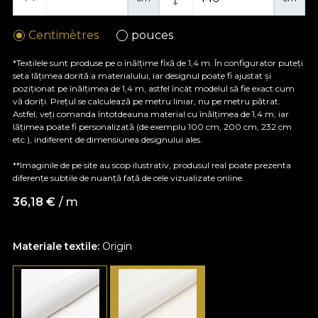
Centimètres
pouces
*Textilele sunt produse pe o înălțime fixă de 1,4 m. În configurator puteți
seta lățimea dorită a materialului, iar designul poate fi ajustat și
poziționat pe înălțimea de 1,4 m, astfel încât modelul să fie exact cum
vă doriți. Prețul se calculează pe metru liniar, nu pe metru pătrat.
Astfel, veți comanda întotdeauna material cu înălțimea de 1,4 m, iar
lățimea poate fi personalizată (de exemplu 100 cm, 200 cm, 232 cm
etc.), indiferent de dimensiunea designului ales.
**Imaginile de pe site au scop ilustrativ, produsul real poate prezenta
diferențe subtile de nuanță față de cele vizualizate online.
36,18
€
/ m
Materiale textile:
Origin