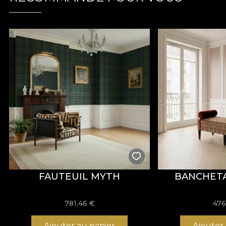
VELVET est un tissu maille à la texture douce et à l’al
Réalisé en
100% polyester
, ce tissu a un poids de
300
Le tissu bénéficie d’un traitement
Water Repellent
e
d’aménagement professionnels. Il est certifié
OEKO-T
Avec une largeur de
142 ± 3 cm
, VELVET offre une b
comportement au boulochage, au frottement humide et à
Type :
tissu maille
Composition :
100% PES
Poids :
300 g/m² ± 5%
Largeur :
142 ± 3 cm
Propriétés :
Water Repellent, Fire Retardant
Certifications :
OEKO-TEX Standard 100, REACH
Résistance à l’abrasion :
60.000 rubs
FAUTEUIL MYTH
BANCHETA
Entretien :
lavage à 30°C, repassage à basse températu
781,46
€
476
Ajouter au panier
Ajouter