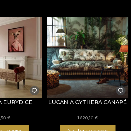
lure sophistiquée, conçu pour les intérieurs où le confort
 g/m²
, ce qui lui confère de la tenue et une présence v
t de propriétés
Fire Retardant
, ce qui le rend adapté au
EX Standard 100
et
REACH
.
onne résistance à l’usure, avec
60.000 rubs
au test d’ab
 sec, ainsi que par sa conformité au test de résistance
 EURYDICE
LUCANIA CYTHERA CANAPÉ
re, sans javellisant, sans essorage par torsion, sans séc
,50
€
1 620,10 €
 au panier
Ajouter au panier