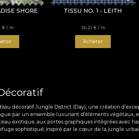
ADISE SHORE
TISSU NO. 1 - LEITH
1
€
/ m
36,21
€
/ m
eter
Acheter
 Décoratif
tissu décoratif Jungle District (Day), une création d’excep
istingue par un ensemble luxuriant d’éléments végétaux
eau exotique, aux portes graphiques intégrées avec har
fuge sophistiqué, inspiré par le cœur de la jungle urbai