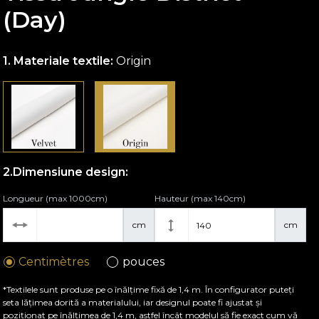
(Day)
Materiale textile:
Origin
Dimensiune design:
Longueur (max 1000cm)
Hauteur (max 140cm)
cm
cm
Centimètres
pouces
*Textilele sunt produse pe o înălțime fixă de 1,4 m. În configurator puteți
seta lățimea dorită a materialului, iar designul poate fi ajustat și
poziționat pe înălțimea de 1,4 m, astfel încât modelul să fie exact cum vă