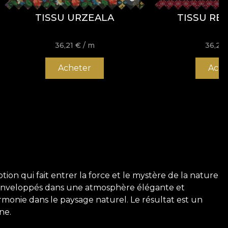
TISSU URZEALA
TISSU RE
36,21
€
/ m
36,21
Acheter
Ache
tion qui fait entrer la force et le mystère de la nature
, enveloppés dans une atmosphère élégante et
monie dans le paysage naturel. Le résultat est un
ne.