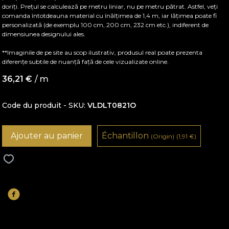
doriți. Prețul se calculează pe metru liniar, nu pe metru pătrat. Astfel, veți
comanda întotdeauna material cu înălțimea de 1,4 m, iar lățimea poate fi
personalizată (de exemplu 100 cm, 200 cm, 232 cm etc.), indiferent de
dimensiunea designului ales.
**Imaginile de pe site au scop ilustrativ, produsul real poate prezenta
diferențe subtile de nuanță față de cele vizualizate online.
36,21
€
/ m
Code du produit - SKU
VLDLT0821O
Ajouter au panier
Échantillon
(Origin)
(1,91
€
)