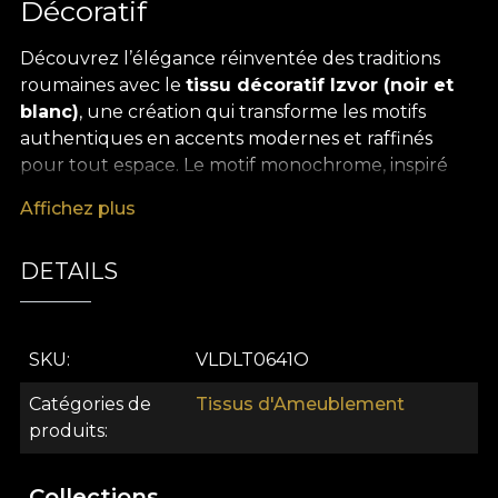
Décoratif
Découvrez l’élégance réinventée des traditions
roumaines avec le
tissu décoratif Izvor (noir et
blanc)
, une création qui transforme les motifs
authentiques en accents modernes et raffinés
pour tout espace. Le motif monochrome, inspiré
des broderies, des torchons tissés et des tapis
Affichez plus
populaires, retranscrit l’histoire ancestrale des
symboles roumains dans une composition
DETAILS
graphique singulière, où les détails abstraits,
végétaux ou géométriques se fondent avec
harmonie. Le contraste noir et blanc confère au
tissu une présence intemporelle, parfaite pour les
SKU
VLDLT0641O
intérieurs en quête d’un équilibre subtil entre
Catégories de
Tissus d'Ameublement
tradition et contemporain.
produits
La polyvalence de ce
tissu décoratif premium
en
fait un allié précieux pour une multitude de
Collections