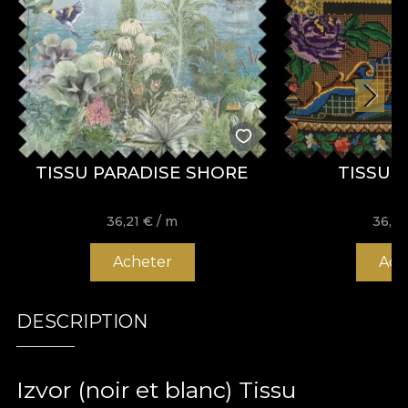
TISSU PARADISE SHORE
TISSU 
36,21
€
/ m
36,2
Acheter
Ach
DESCRIPTION
Izvor (noir et blanc) Tissu