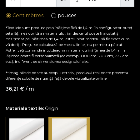
Centimètres
pouces
*Textilele sunt produse pe o înălțime fixă de 1,4 m. În configurator puteți
seta lățimea dorită a materialului, iar designul poate fi ajustat și
poziționat pe înălțimea de 1,4 m, astfel încât modelul să fie exact cum
vă doriți. Prețul se calculează pe metru liniar, nu pe metru pătrat.
Astfel, veți comanda întotdeauna material cu înălțimea de 1,4 m, iar
lățimea poate fi personalizată (de exemplu 100 cm, 200 cm, 232 cm
etc.), indiferent de dimensiunea designului ales.
**Imaginile de pe site au scop ilustrativ, produsul real poate prezenta
diferențe subtile de nuanță față de cele vizualizate online.
36,21
€
/ m
Materiale textile:
Origin