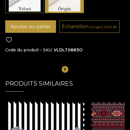
Ajouter au panier
Échantillon
(Origin)
(1,90
€
)
Code du produit - SKU
VLDLT0883O
PRODUITS SIMILAIRES