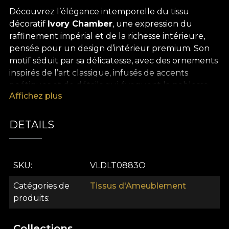
Découvrez l’élégance intemporelle du tissu
décoratif
Ivory Chamber
, une expression du
raffinement impérial et de la richesse intérieure,
pensée pour un design d’intérieur premium. Son
motif séduit par sa délicatesse, avec des ornements
inspirés de l’art classique, infusés de accents
poétiques et de détails qui évoquent la noblesse
Affichez plus
d’autrefois. Chaque centimètre diffuse une
atmosphère de grâce, et invite à une expérience
visuelle d’exception, où la subtilité des tons ivoire
DETAILS
se mêle à des accents artistiques affirmés.
La polyvalence de ce tissu décoratif premium en
SKU
VLDLT0883O
fait un choix inspirant pour celles et ceux qui
souhaitent apporter une note supplémentaire de
Catégories de
Tissus d'Ameublement
raffinement à tout espace.
Ivory Chamber
est
produits
idéal pour des rideaux qui donnent l’impression
d’une pièce palatiale, pour recouvrir un mobilier
Collections
d’accent, pour des coussins décoratifs qui réveillent