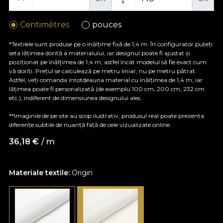
Centimètres
pouces
*Textilele sunt produse pe o înălțime fixă de 1,4 m. În configurator puteți
seta lățimea dorită a materialului, iar designul poate fi ajustat și
poziționat pe înălțimea de 1,4 m, astfel încât modelul să fie exact cum
vă doriți. Prețul se calculează pe metru liniar, nu pe metru pătrat.
Astfel, veți comanda întotdeauna material cu înălțimea de 1,4 m, iar
lățimea poate fi personalizată (de exemplu 100 cm, 200 cm, 232 cm
etc.), indiferent de dimensiunea designului ales.
**Imaginile de pe site au scop ilustrativ, produsul real poate prezenta
diferențe subtile de nuanță față de cele vizualizate online.
36,18
€
/ m
Materiale textile:
Origin