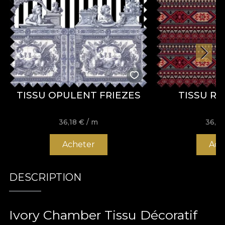
TISSU OPULENT FRIEZES
TISSU R
36,18
€
/ m
36,1
Acheter
Ach
DESCRIPTION
Ivory Chamber Tissu Décoratif