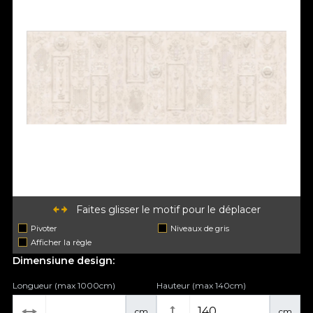
Faites glisser le motif pour le déplacer
Pivoter
Niveaux de gris
Afficher la règle
Dimensiune design:
Longueur (max 1000cm)
Hauteur (max 140cm)
cm
cm