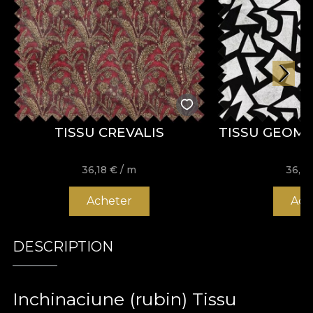
TISSU CREVALIS
TISSU GEOM
36,18
€
/ m
36,1
Acheter
Ach
DESCRIPTION
Inchinaciune (rubin) Tissu