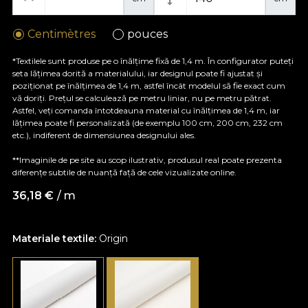
Centimètres
pouces
*Textilele sunt produse pe o înălțime fixă de 1,4 m. În configurator puteți
seta lățimea dorită a materialului, iar designul poate fi ajustat și
poziționat pe înălțimea de 1,4 m, astfel încât modelul să fie exact cum
vă doriți. Prețul se calculează pe metru liniar, nu pe metru pătrat.
Astfel, veți comanda întotdeauna material cu înălțimea de 1,4 m, iar
lățimea poate fi personalizată (de exemplu 100 cm, 200 cm, 232 cm
etc.), indiferent de dimensiunea designului ales.
**Imaginile de pe site au scop ilustrativ, produsul real poate prezenta
diferențe subtile de nuanță față de cele vizualizate online.
36,18
€
/ m
Materiale textile:
Origin