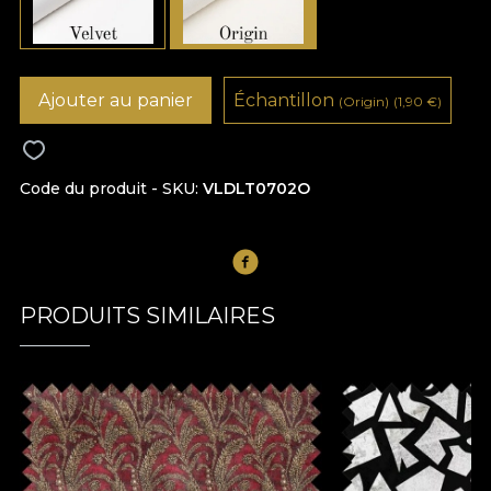
Ajouter au panier
Échantillon
(Origin)
(1,90
€
)
Code du produit - SKU
VLDLT0702O
PRODUITS SIMILAIRES