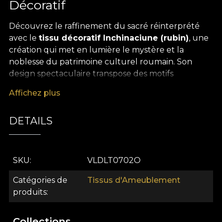
Décoratif
Découvrez le raffinement du sacré réinterprété
avec le
tissu décoratif Inchinaciune (rubin)
, une
création qui met en lumière le mystère et la
noblesse du patrimoine culturel roumain. Son
design spectaculaire transpose des motifs
d’inspiration religieuse et traditionnelle dans une
Affichez plus
composition contemporaine, pleine d’intensité et
de profondeur visuelle. Sur une riche palette rubis
DETAILS
se déploient des ornements inspirés des fresques
d’anciennes églises, de détails architecturaux
baroques et de symboles mystiques revisités avec
un esprit artistique actuel. Chaque détail invite à la
SKU
VLDLT0702O
contemplation et crée une atmosphère
Catégories de
Tissus d'Ameublement
authentique, chargée de sens.
produits
Ce
tissu premium
offre une remarquable
polyvalence dans vos projets de décoration
Collections