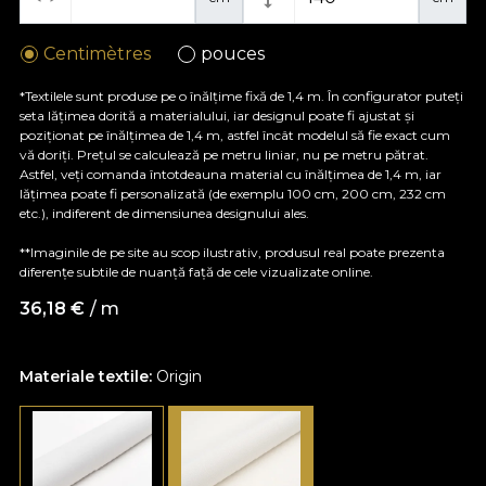
Centimètres
pouces
*Textilele sunt produse pe o înălțime fixă de 1,4 m. În configurator puteți
seta lățimea dorită a materialului, iar designul poate fi ajustat și
poziționat pe înălțimea de 1,4 m, astfel încât modelul să fie exact cum
vă doriți. Prețul se calculează pe metru liniar, nu pe metru pătrat.
Astfel, veți comanda întotdeauna material cu înălțimea de 1,4 m, iar
lățimea poate fi personalizată (de exemplu 100 cm, 200 cm, 232 cm
etc.), indiferent de dimensiunea designului ales.
**Imaginile de pe site au scop ilustrativ, produsul real poate prezenta
diferențe subtile de nuanță față de cele vizualizate online.
36,18
€
/ m
Materiale textile:
Origin