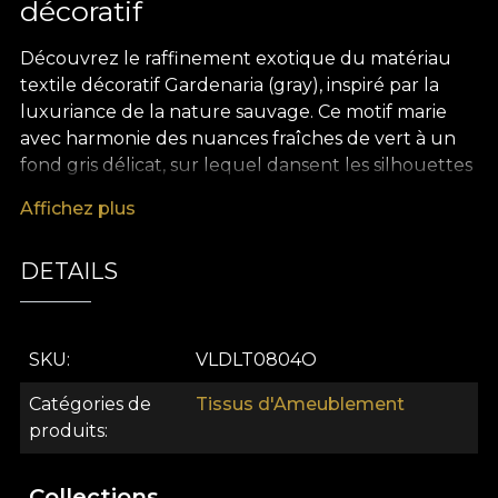
décoratif
Découvrez le raffinement exotique du matériau
textile décoratif Gardenaria (gray), inspiré par la
luxuriance de la nature sauvage. Ce motif marie
avec harmonie des nuances fraîches de vert à un
fond gris délicat, sur lequel dansent les silhouettes
de plantes exotiques spectaculaires. Le feuillage
Affichez plus
abondant de Marantha, palmiers, Ficus Tineke,
Sansevieria et bananiers compose un décor vivant
DETAILS
qui apporte l’énergie et le calme d’un jardin
paradisiaque au cœur de votre intérieur. Le
pattern captivant invite à la contemplation et
transforme chaque espace en refuge élégant, où
SKU
VLDLT0804O
vous reconnecter à la nature, jour après jour.
Catégories de
Tissus d'Ameublement
La polyvalence de ce matériau textile premium le
produits
rend idéal pour une large variété d’usages en
décoration intérieure. Il se transforme facilement
Collections