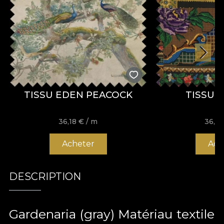
TISSU EDEN PEACOCK
TISSU 
36,18
€
/ m
36,1
Acheter
Ach
DESCRIPTION
Gardenaria (gray) Matériau textile