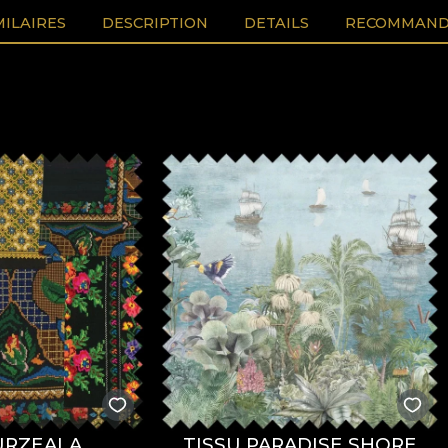
MILAIRES
DESCRIPTION
DETAILS
RECOMMAND
URZEALA
TISSU PARADISE SHORE