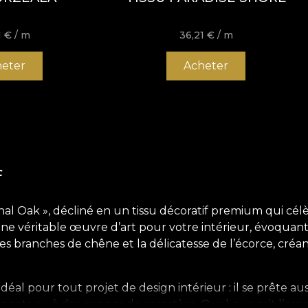
1
€
/ m
36,21
€
/ m
eter
Acheter
f
l Oak », décliné en un tissu décoratif premium qui célèb
ne véritable œuvre d’art pour votre intérieur, évoquant r
 des branches de chêne et la délicatesse de l’écorce, créa
déal pour tout projet de design intérieur : il se prête a
 élégants ou à des nappes de caractère. Quel que soit l’e