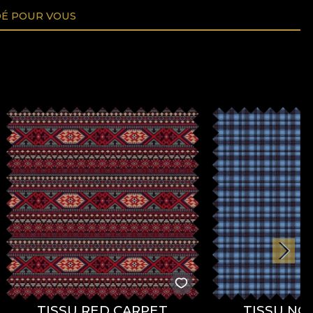
É POUR VOUS
TISSU RED CARPET
TISSU NO. 