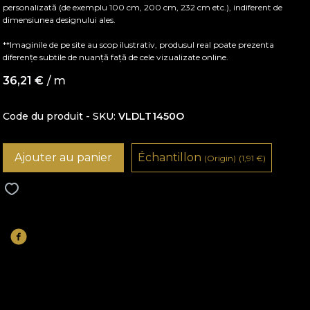
personalizată (de exemplu 100 cm, 200 cm, 232 cm etc.), indiferent de
dimensiunea designului ales.
**Imaginile de pe site au scop ilustrativ, produsul real poate prezenta
diferențe subtile de nuanță față de cele vizualizate online.
36,21
€
/ m
Code du produit - SKU
VLDLT1450O
Ajouter au panier
Échantillon
(Origin)
(1,91
€
)