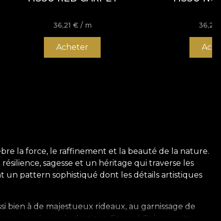
36,21
€
/ m
36,21
Acheter
Ache
re la force, le raffinement et la beauté de la nature.
ésilience, sagesse et un héritage qui traverse les
nt un pattern sophistiqué dont les détails artistiques
ussi bien à de majestueux rideaux, au garnissage de
space auquel vous le destinez, Eternal Oak apporte