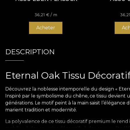
36,21
€
/ m
36,2
Acheter
Ach
DESCRIPTION
Eternal Oak Tissu Décorati
Découvrez la noblesse intemporelle du design « Eterna
Inspiré par le symbolisme du chêne, ce tissu devient u
générations. Le motif peint à la main saisit l’élégance
marient tradition et modernité.
La polyvalence de ce tissu décoratif premium le rend i
mobilier, à des coussins décoratifs, à des couvre-lits