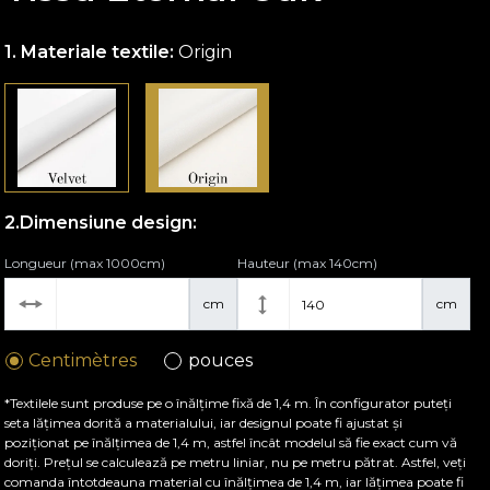
Materiale textile:
Origin
Dimensiune design:
Longueur (max 1000cm)
Hauteur (max 140cm)
cm
cm
Centimètres
pouces
*Textilele sunt produse pe o înălțime fixă de 1,4 m. În configurator puteți
seta lățimea dorită a materialului, iar designul poate fi ajustat și
poziționat pe înălțimea de 1,4 m, astfel încât modelul să fie exact cum vă
doriți. Prețul se calculează pe metru liniar, nu pe metru pătrat. Astfel, veți
comanda întotdeauna material cu înălțimea de 1,4 m, iar lățimea poate fi