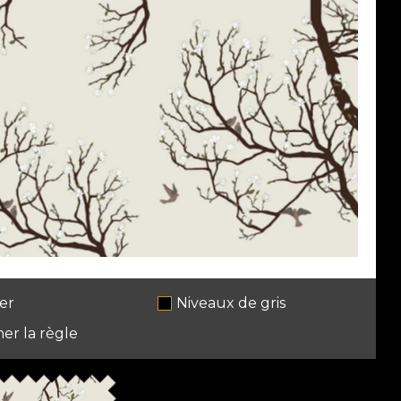
er
Niveaux de gris
her la règle