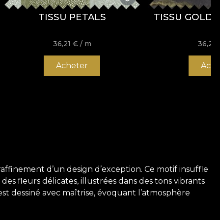
TISSU PETALS
TISSU GOLDL
36,21
€
/ m
36,21
Acheter
Ache
 raffinement d’un design d’exception. Ce motif insuffle
des fleurs délicates, illustrées dans des tons vibrants
est dessiné avec maîtrise, évoquant l’atmosphère