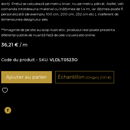
doriți. Prețul se calculează pe metru liniar, nu pe metru pătrat. Astfel, veți
comanda întotdeauna material cu înălțimea de 1,4 m, iar lățimea poate fi
personalizată (de exemplu 100 cm, 200 cm, 232 cm etc.), indiferent de
dimensiunea designului ales.
**Imaginile de pe site au scop ilustrativ, produsul real poate prezenta
diferențe subtile de nuanță față de cele vizualizate online.
36,21
€
/ m
Code du produit - SKU
VLDLT0523O
Ajouter au panier
Échantillon
(Origin)
(1,91
€
)