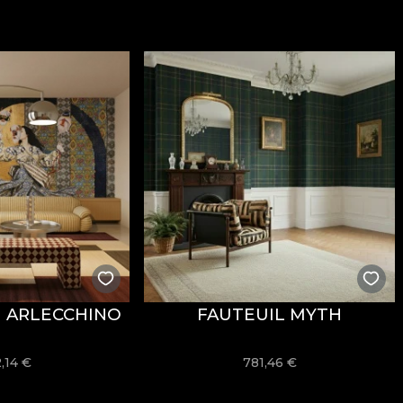
 l’allure sophistiquée, conçu pour des intérieurs où le 
sente un poids de
300 g/m²
, qui lui confère de la tenue
ent
et de propriétés
Fire Retardant
, ce qui le rend adap
EX Standard 100
et
REACH
.
onne résistance à l’usure, avec
60.000 rubs
au test d’ab
èche, ainsi que par sa conformité au test d’inflammabili
 ARLECCHINO
FAUTEUIL MYTH
re, sans javel, sans essorage par torsion, sans séchage 
,14
€
781,46
€