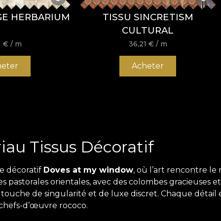
GE HERBARIUM
TISSU SINCRETISM
CULTURAL
1
€
/ m
36,21
€
/ m
eter
Acheter
au Tissus Décoratif
e décoratif
Doves at my window
, où l’art rencontre le
es pastorales orientales, avec des colombes gracieuses et 
ouche de singularité et de luxe discret. Chaque détail 
s chefs-d’œuvre rococo.