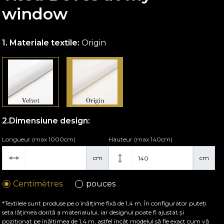
window
Materiale textile:
Origin
Dimensiune design:
Longueur (max 1000cm)
Hauteur (max 140cm)
cm
cm
Centimètres
pouces
*Textilele sunt produse pe o înălțime fixă de 1,4 m. În configurator puteți
seta lățimea dorită a materialului, iar designul poate fi ajustat și
poziționat pe înălțimea de 1,4 m, astfel încât modelul să fie exact cum vă