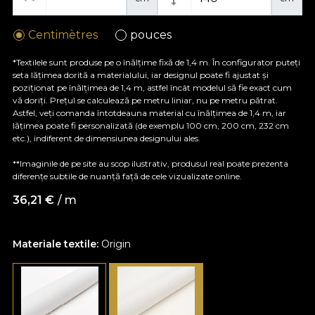
Centimètres
pouces
*Textilele sunt produse pe o înălțime fixă de 1,4 m. În configurator puteți
seta lățimea dorită a materialului, iar designul poate fi ajustat și
poziționat pe înălțimea de 1,4 m, astfel încât modelul să fie exact cum
vă doriți. Prețul se calculează pe metru liniar, nu pe metru pătrat.
Astfel, veți comanda întotdeauna material cu înălțimea de 1,4 m, iar
lățimea poate fi personalizată (de exemplu 100 cm, 200 cm, 232 cm
etc.), indiferent de dimensiunea designului ales.
**Imaginile de pe site au scop ilustrativ, produsul real poate prezenta
diferențe subtile de nuanță față de cele vizualizate online.
36,21
€
/ m
Materiale textile:
Origin