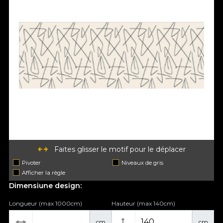
Faites glisser le motif pour le déplacer
Pivoter
Niveaux de gris
Afficher la règle
Dimensiune design:
Longueur (max 1000cm)
Hauteur (max 140cm)
cm
cm