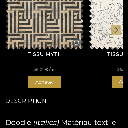
TISSU MYTH
TISSU 
36,21
€
/ m
36,2
Acheter
Ach
DESCRIPTION
Doodle
(italics)
Matériau textile