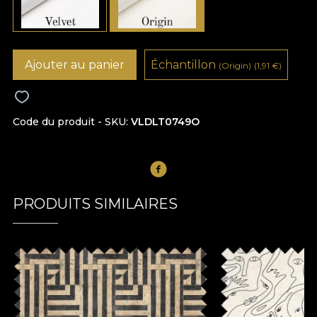
Ajouter au panier
Échantillon
(Origin)
(1,91
€
)
Code du produit - SKU
VLDLT0749O
PRODUITS SIMILAIRES