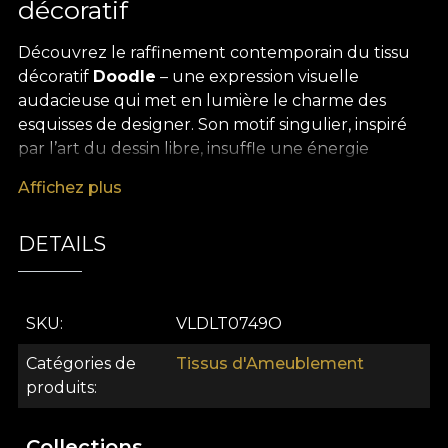
décoratif
Découvrez le raffinement contemporain du tissu
décoratif
Doodle
– une expression visuelle
audacieuse qui met en lumière le charme des
esquisses de designer. Son motif singulier, inspiré
par l’art du dessin libre, insuffle une énergie
particulière à tout projet d’aménagement
Affichez plus
intérieur, en mariant la spontanéité du trait à
l’élégance des espaces sophistiqués. “Doodle”
DETAILS
transforme la simplicité en véritable statement, en
jouant sur des contours fluides et des détails
subtils qui captivent le regard et apportent de la
profondeur à votre décor.
SKU
VLDLT0749O
La polyvalence de ce tissu décoratif premium en
Catégories de
Tissus d'Ameublement
fait un choix idéal pour une large variété d’usages :
produits
des rideaux spectaculaires qui filtrent la lumière
avec une touche artistique, au revêtement de
Collections