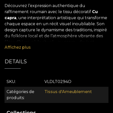
Découvrez l’expression authentique du
raffinement roumain avec le tissu décoratif
Cu
capra
, une interprétation artistique qui transforme
chaque espace en un récit visuel inoubliable. Son
design capture le dynamisme des traditions, inspiré
du folklore local et de l’atmosphère vibrante des
fêtes d’hiver, où le rituel « cu capra » devient
Affichez plus
symbole de joie, de jeu et de douce nostalgie. La
palette chromatique équilibrée, animée d’accents
profonds et de tons naturels, diffuse dans le décor
DETAILS
une énergie chaleureuse et familière, évoquant les
souvenirs d’enfance et le lien intime avec des
racines authentiques.
SKU
VLDLT0294O
Le tissu décoratif premium
Cu capra
se distingue
Catégories de
Tissus d'Ameublement
par sa polyvalence et a été pensé pour donner vie
produits
aux projets de design intérieur les plus audacieux.
Que vous le choisissiez pour des rideaux
Collections
sophistiqués, pour redonner du caractère au