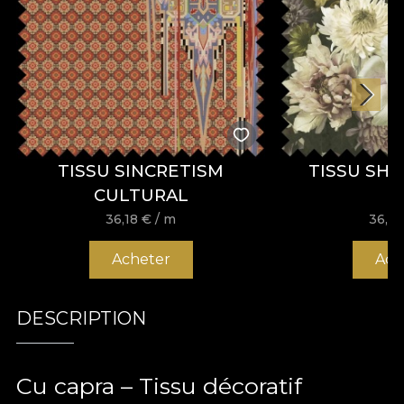
TISSU SINCRETISM
TISSU SHA
CULTURAL
36,18
€
/ m
36,1
Acheter
Ach
DESCRIPTION
Cu capra – Tissu décoratif