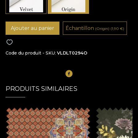
Ajouter au panier
Échantillon
(Origin)
(1,90
€
)
Code du produit - SKU
VLDLT0294O
PRODUITS SIMILAIRES