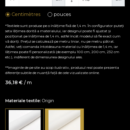
Centimètres
pouces
*Textilele sunt produse pe o înălțime fixă de 1,4 m. În configurator puteți
seta lățimea dorită a materialului, iar designul poate fi ajustat și
poziționat pe înălțimea de 1,4 m, astfel încât modelul să fie exact cum
vă doriți. Prețul se calculează pe metru liniar, nu pe metru pătrat.
Astfel, veți comanda întotdeauna material cu înălțimea de 1,4 m, iar
lățimea poate fi personalizată (de exemplu 100 cm, 200 cm, 232 cm
etc.), indiferent de dimensiunea designului ales.
**Imaginile de pe site au scop ilustrativ, produsul real poate prezenta
diferențe subtile de nuanță față de cele vizualizate online.
36,18
€
/ m
Materiale textile:
Origin