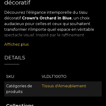
décoratif
Découvrez l’élégance intemporelle du tissu
décoratif
Crown's Orchard in Blue
, un choix
audacieux pour celles et ceux qui souhaitent
transformer n’importe quel espace en véritable
spectacle visuel. Inspiré par le raffinement
artistique et le luxe discret des pièces de designer,
Affichez plus
ce motif se distingue par un pattern ample et
sophistiqué, qui évoque la noblesse des jardins
DETAILS
royaux. Les nuances profondes de bleu,
rehaussées de subtils accents et de détails
graphiques dessinés avec maîtrise, apportent à
chaque décor une touche de distinction et de
SKU
VLDLT1007O
modernité.
Catégories de
Tissus d'Ameublement
La polyvalence de ce tissu décoratif premium en
produits
fait un allié précieux pour de multiples applications
en design d’intérieur. Que vous l’utilisiez pour
Collections