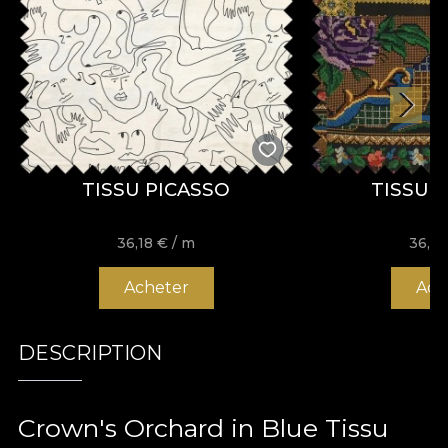
TISSU PICASSO
TISSU 
36,18
€
/ m
36,1
Acheter
Ach
DESCRIPTION
Crown's Orchard in Blue Tissu