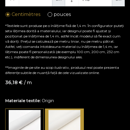
Centimètres
pouces
*Textilele sunt produse pe o înălțime fixă de 1,4 m. În configurator puteți
seta lățimea dorită a materialului, iar designul poate fi ajustat și
poziționat pe înălțimea de 1,4 m, astfel încât modelul să fie exact cum
vă doriți. Prețul se calculează pe metru liniar, nu pe metru pătrat.
Astfel, veți comanda întotdeauna material cu înălțimea de 1,4 m, iar
lățimea poate fi personalizată (de exemplu 100 cm, 200 cm, 232 cm
etc.), indiferent de dimensiunea designului ales.
**Imaginile de pe site au scop ilustrativ, produsul real poate prezenta
diferențe subtile de nuanță față de cele vizualizate online.
36,18
€
/ m
Materiale textile:
Origin