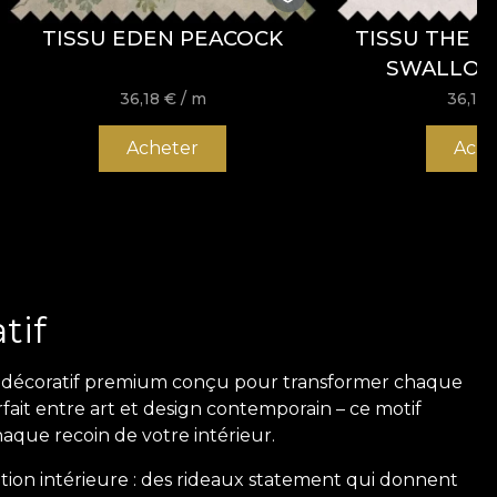
TISSU EDEN PEACOCK
TISSU THE L
SWALLOW
36,18
€
/ m
36,18
Acheter
Ache
tif
le décoratif premium conçu pour transformer chaque
fait entre art et design contemporain – ce motif
aque recoin de votre intérieur.
ation intérieure : des rideaux statement qui donnent