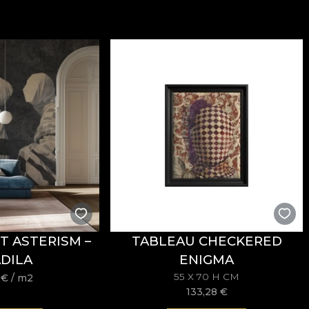
 l’allure sophistiquée, pensé pour des intérieurs où le 
u présente un grammage de
300 g/m²
, qui lui confère d
ent
et de propriétés
Fire Retardant
, ce qui le rend adap
andard 100
et
REACH
.
onne résistance à l’usure, avec
60.000 rubs
au test d’ab
’humide, ainsi que par sa conformité au test d’inflammabi
T ASTERISM –
TABLEAU CHECKERED
DILA
ENIGMA
re, sans javellisant, sans essorage par torsion, sans séc
55 X 70 H CM
8
€
/ m2
133,28
€