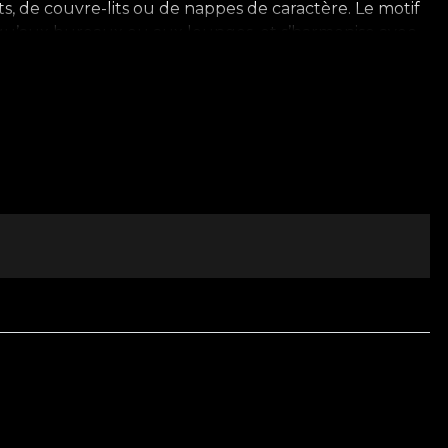
ts, de couvre-lits ou de nappes de caractère. Le motif
s qu’aux bureaux ou aux lounges, et s’harmonise avec
rgie des formes géométriques. La simplicité du design et
des lignes composent une atmosphère sophistiquée,
 des détails de design empreints de raffinement et de
aine pleine de personnalité. Redéfinissez l’élégance
 pour un univers qui séduit à chaque regard.