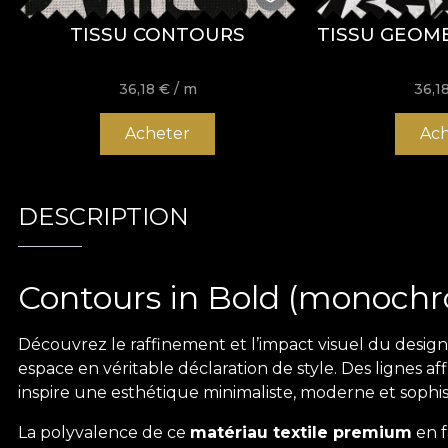
TISSU CONTOURS
TISSU GEOM
36,18
€
/ m
36,1
Acheter
Ach
DESCRIPTION
Contours in Bold (monochr
Découvrez le raffinement et l’impact visuel du desig
espace en véritable déclaration de style. Des lignes a
inspire une esthétique minimaliste, moderne et sophi
La polyvalence de ce
matériau textile premium
en f