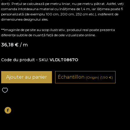
doriți. Prețul se calculează pe metru liniar, nu pe metru pătrat. Astfel, veți
comanda întotdeauna material cu înălțimea de 1,4 m, iar lățimea poate fi
personalizată (de exemplu 100 cm, 200 cm, 232 cm etc.), indiferent de
dimensiunea designului ales.
**Imaginile de pe site au scop ilustrativ, produsul real poate prezenta
diferențe subtile de nuanță față de cele vizualizate online.
36,18
€
/ m
Code du produit - SKU
VLDLT0867O
Ajouter au panier
Échantillon
(Origin)
(1,90
€
)