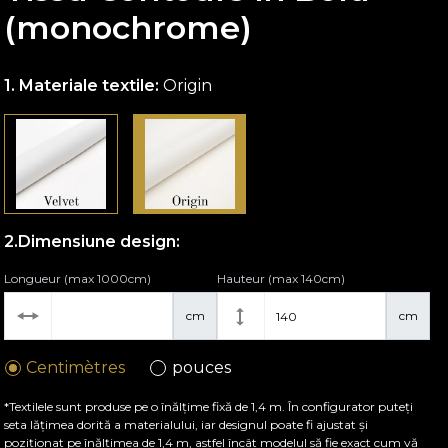
(monochrome)
Materiale textile:
Origin
Dimensiune design:
Longueur (max 1000cm)
Hauteur (max 140cm)
cm
cm
Centimètres
pouces
*Textilele sunt produse pe o înălțime fixă de 1,4 m. În configurator puteți
seta lățimea dorită a materialului, iar designul poate fi ajustat și
poziționat pe înălțimea de 1,4 m, astfel încât modelul să fie exact cum vă