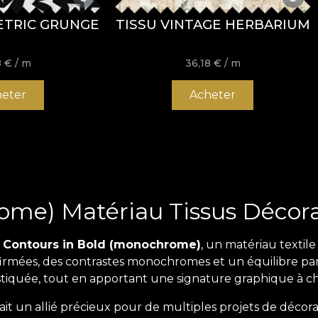
ETRIC GRUNGE
TISSU VINTAGE HERBARIUM
8
€
/ m
36,18
€
/ m
eter
Acheter
ome) Matériau Tissus Décora
n
Contours in Bold (monochrome)
, un matériau texti
ffirmées, des contrastes monochromes et un équilibre par
stiquée, tout en apportant une signature graphique à ch
ait un allié précieux pour de multiples projets de décor