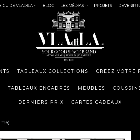
E GUIDE VLADILA
BLOG
LES MÉDIAS
PROJETS
DEVENIR P
NTS
TABLEAUX COLLECTIONS
CRÉEZ VOTRE 
S
TABLEAUX ENCADRÉS
MEUBLES
COUSSIN
DERNIERS PRIX
CARTES CADEAUX
ome)