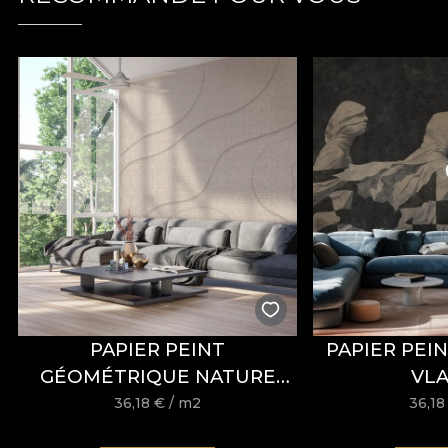
VELVET est un matériau tricoté à la texture douce et à
essentiels. Composé de
100% polyester
, ce matéria
Le matériau bénéficie d’un traitement
Water Repell
décoration professionnels. Il est certifié
OEKO-TEX St
Avec une largeur de
142 ± 3 cm
, VELVET offre une b
comportement au boulochage, à la friction à sec et à l
Type :
matériau tricoté
Composition :
100% PES
Grammage :
300 g/m² ± 5%
Largeur :
142 ± 3 cm
Propriétés :
Water Repellent, Fire Retardant
Certifications :
OEKO-TEX Standard 100, REACH
Résistance à l’abrasion :
60.000 rubs
PAPIER PEINT
PAPIER PEIN
GÉOMÉTRIQUE NATURE
VLA
Entretien :
lavage à 30°C, repassage à basse températu
HOLD YOUR HUE – VLADILA
36,18
€
/ m2
36,1