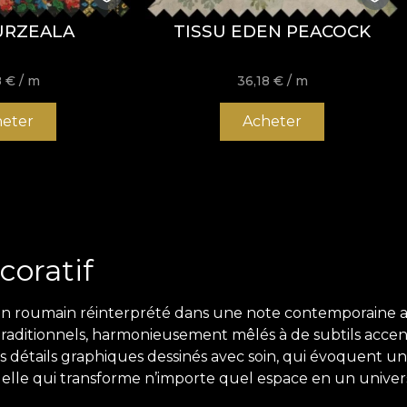
URZEALA
TISSU EDEN PEACOCK
8
€
/ m
36,18
€
/ m
eter
Acheter
coratif
n roumain réinterprété dans une note contemporaine avec 
raditionnels, harmonieusement mêlés à de subtils accents
es détails graphiques dessinés avec soin, qui évoquent u
le qui transforme n’importe quel espace en un univers a