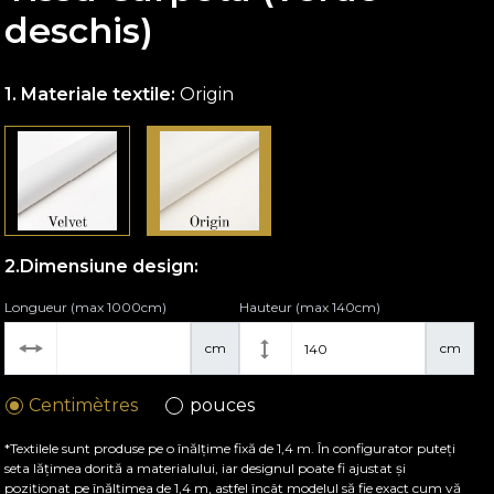
deschis)
Materiale textile:
Origin
Dimensiune design:
Longueur (max 1000cm)
Hauteur (max 140cm)
cm
cm
Centimètres
pouces
*Textilele sunt produse pe o înălțime fixă de 1,4 m. În configurator puteți
seta lățimea dorită a materialului, iar designul poate fi ajustat și
poziționat pe înălțimea de 1,4 m, astfel încât modelul să fie exact cum vă