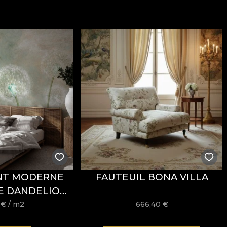
llure sophistiquée, pensé pour des intérieurs où le confor
e un grammage de
300 g/m²
, qui lui confère tenue et un
t de propriétés
Fire Retardant
, ce qui le rend adapté au
EX Standard 100
et
REACH
.
onne résistance à l’usure, avec
60.000 rubs
au test d’ab
èche, ainsi que par sa conformité au test d’inflammabili
INT MODERNE
FAUTEUIL BONA VILLA
E DANDELION
re, sans blanchiment, sans essorage par torsion, sans s
– VLADILA
8
€
/ m2
666,40
€