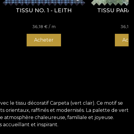
TISSU NO. 1 - LEITH
TISSU PARA
36,18
€
/ m
36,18
Acheter
Ache
le tissu décoratif Carpeta (vert clair). Ce motif se
 orientaux, raffinés et modernisés. La palette de vert
ne atmosphère chaleureuse, familiale et joyeuse.
ccueillant et inspirant.