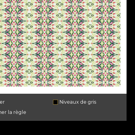
er
Niveaux de gris
her la règle