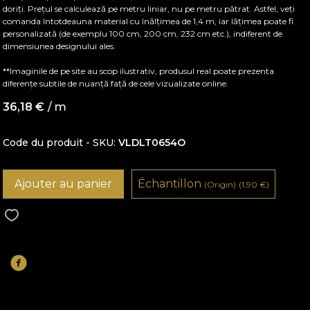
doriți. Prețul se calculează pe metru liniar, nu pe metru pătrat. Astfel, veți
comanda întotdeauna material cu înălțimea de 1,4 m, iar lățimea poate fi
personalizată (de exemplu 100 cm, 200 cm, 232 cm etc.), indiferent de
dimensiunea designului ales.
**Imaginile de pe site au scop ilustrativ, produsul real poate prezenta
diferențe subtile de nuanță față de cele vizualizate online.
36,18
€
/ m
Code du produit - SKU
VLDLT0654O
Ajouter au panier
Échantillon
(Origin)
(1,90
€
)