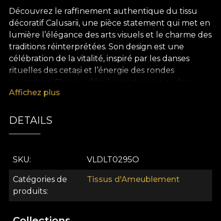
Découvrez le raffinement authentique du tissu
décoratif Calusarii, une pièce statement qui met en
lumière l’élégance des arts visuels et le charme des
traditions réinterprétées. Son design est une
célébration de la vitalité, inspiré par les danses
rituelles des cetași et l’énergie des rondes
roumaines. Chaque détail raconte avec audace
Affichez plus
l’histoire de notre identité, transformant n’importe
quel décor en un manifeste visuel mémorable,
riche en couleurs, émotions et force artistique.
DETAILS
Ce tissu décoratif premium séduit par son
exceptionnelle polyvalence : il est parfait pour des
SKU
VLDLT0295O
rideaux spectaculaires, le revêtement de mobilier,
la création de coussins de caractère, de couvre-lits
Catégories de
Tissus d'Ameublement
ou de nappes qui deviennent les points focaux de
produits
chaque pièce. Le tissu Calusarii est le choix idéal
pour celles et ceux qui souhaitent insuffler à leur
Collections
intérieur un design sophistiqué et immédiatement