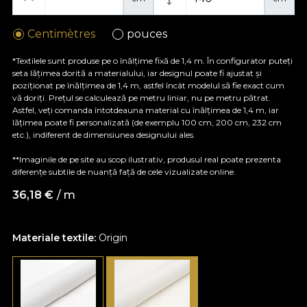
Centimètres
pouces
*Textilele sunt produse pe o înălțime fixă de 1,4 m. În configurator puteți
seta lățimea dorită a materialului, iar designul poate fi ajustat și
poziționat pe înălțimea de 1,4 m, astfel încât modelul să fie exact cum
vă doriți. Prețul se calculează pe metru liniar, nu pe metru pătrat.
Astfel, veți comanda întotdeauna material cu înălțimea de 1,4 m, iar
lățimea poate fi personalizată (de exemplu 100 cm, 200 cm, 232 cm
etc.), indiferent de dimensiunea designului ales.
**Imaginile de pe site au scop ilustrativ, produsul real poate prezenta
diferențe subtile de nuanță față de cele vizualizate online.
36,18
€
/ m
Materiale textile:
Origin