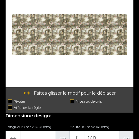
Faites glisser le motif pour le déplacer
Pivoter
Niveaux de gris
Afficher la règle
Dimensiune design:
Longueur (max 1000cm)
Hauteur (max 140cm)
cm
cm