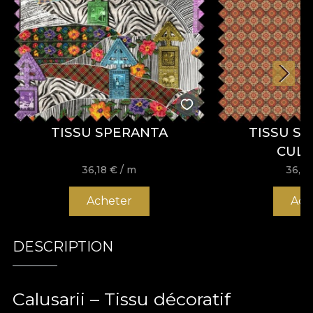
TISSU SPERANTA
TISSU S
CUL
36,18
€
/ m
36,1
Acheter
Ach
DESCRIPTION
Calusarii – Tissu décoratif