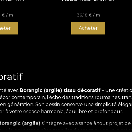
8
€
/ m
36,18
€
/ m
eter
Acheter
oratif
nté avec
Borangic (argile) tissu décoratif
– une créatio
cor contemporain, l’écho des traditions roumaines, transpo
en génération. Son dessin conserve une simplicité éléga
ler à votre espace harmonie, équilibre et profondeur.
Borangic (argile)
s’intègre avec aisance à tout projet de 
r le garnissage d’un mobilier d’accent ou pour la créati