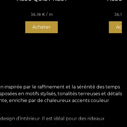
36,18
€
/ m
36,18
Acheter
Ache
n inspirée par le raffinement et la sérénité des temps
sées en motifs stylisés, tonalités terreuses et détails
nte, enrichie par de chaleureux accents couleur
design d’intérieur. Il est idéal pour des rideaux
on de coussins décoratifs sophistiqués. Il peut