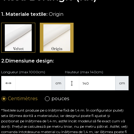
Materiale textile:
Origin
Dimensiune design:
Longueur (max 1000cm)
Hauteur (max 140cm)
cm
cm
Centimètres
pouces
*Textilele sunt produse pe o înălțime fixă de 1,4 m. În configurator puteți
seta lățimea dorită a materialului, iar designul poate fi ajustat și
poziționat pe înălțimea de 1,4 m, astfel încât modelul să fie exact cum vă
doriți. Prețul se calculează pe metru liniar, nu pe metru pătrat. Astfel, veți
comanda întotdeauna material cu înălțimea de 1,4 m, iar lățimea poate fi