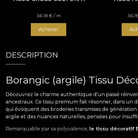
36,18
€
/ m
36,1
Acheter
Ach
DESCRIPTION
Borangic (argile) Tissu Déc
Découvrez le charme authentique d’un passé réinve
ancestraux. Ce tissu premium fait résonner, dans un dé
qui évoquent des broderies transmises de génération 
argile et des nuances naturelles, pensées pour insuff
Remarquable par sa polyvalence,
le tissu décoratif 
généreux qui définissent l’atmosphère d’une pièce, pou