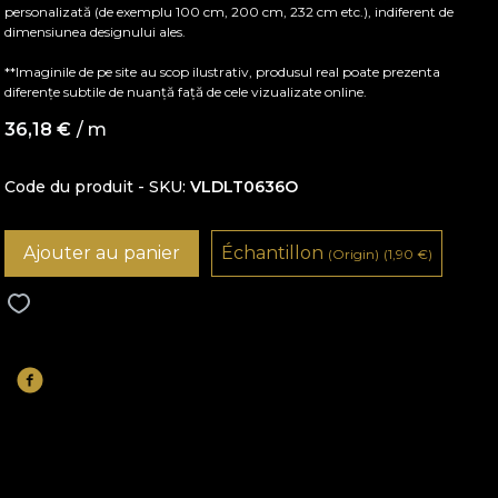
personalizată (de exemplu 100 cm, 200 cm, 232 cm etc.), indiferent de
dimensiunea designului ales.
**Imaginile de pe site au scop ilustrativ, produsul real poate prezenta
diferențe subtile de nuanță față de cele vizualizate online.
36,18
€
/ m
Code du produit - SKU
VLDLT0636O
Ajouter au panier
Échantillon
(Origin)
(1,90
€
)