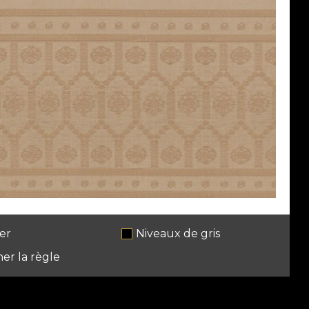
er
Niveaux de gris
her la règle