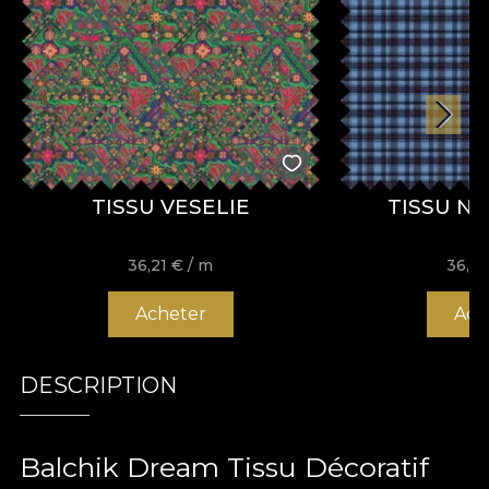
TISSU VESELIE
TISSU NO.
36,21
€
/ m
36,2
Acheter
Ach
DESCRIPTION
Balchik Dream Tissu Décoratif