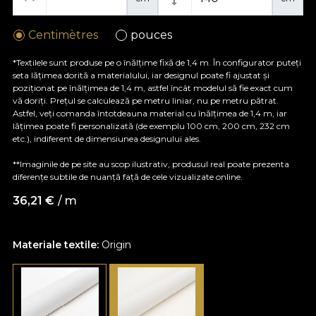
Centimètres
pouces
*Textilele sunt produse pe o înălțime fixă de 1,4 m. În configurator puteți
seta lățimea dorită a materialului, iar designul poate fi ajustat și
poziționat pe înălțimea de 1,4 m, astfel încât modelul să fie exact cum
vă doriți. Prețul se calculează pe metru liniar, nu pe metru pătrat.
Astfel, veți comanda întotdeauna material cu înălțimea de 1,4 m, iar
lățimea poate fi personalizată (de exemplu 100 cm, 200 cm, 232 cm
etc.), indiferent de dimensiunea designului ales.
**Imaginile de pe site au scop ilustrativ, produsul real poate prezenta
diferențe subtile de nuanță față de cele vizualizate online.
36,21
€
/ m
Materiale textile:
Origin