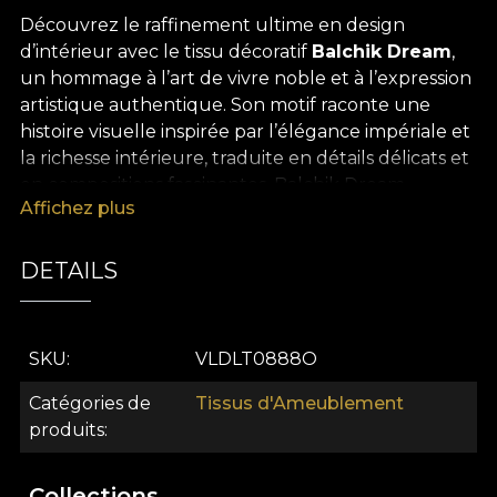
Découvrez le raffinement ultime en design
d’intérieur avec le tissu décoratif
Balchik Dream
,
un hommage à l’art de vivre noble et à l’expression
artistique authentique. Son motif raconte une
histoire visuelle inspirée par l’élégance impériale et
la richesse intérieure, traduite en détails délicats et
en compositions fascinantes. Balchik Dream
Affichez plus
transforme chaque espace en univers poétique, où
chaque instant devient une expérience de luxe
discret, empreinte de grandeur et d’inspiration.
DETAILS
La polyvalence de ce tissu décoratif premium
ouvre la voie à d’innombrables possibilités créatives.
SKU
VLDLT0888O
Il est parfait pour des rideaux spectaculaires, la
rénovation de vos assises, des coussins décoratifs à
Catégories de
Tissus d'Ameublement
forte personnalité, des couvre-lits élégants ou des
produits
nappes de caractère. Chaque pièce réalisée avec
Balchik Dream devient le point focal de
Collections
l’atmosphère, révélant l’identité et le style de