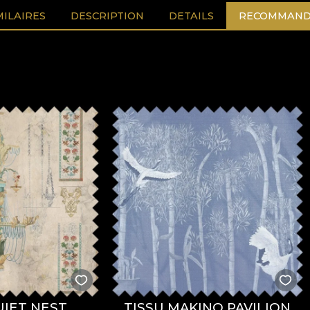
MILAIRES
DESCRIPTION
DETAILS
RECOMMAND
UIET NEST
TISSU MAKINO PAVILION