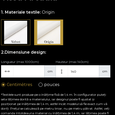
Materiale textile:
Origin
Dimensiune design:
Longueur (max 1000cm)
Hauteur (max 140cm)
cm
cm
Centimètres
pouces
*Textilele sunt produse pe o înălțime fixă de 1,4 m. În configurator puteți
seta lățimea dorită a materialului, iar designul poate fi ajustat și
poziționat pe înălțimea de 1,4 m, astfel încât modelul să fie exact cum vă
doriți. Prețul se calculează pe metru liniar, nu pe metru pătrat. Astfel, veți
comanda întotdeauna material cu înălțimea de 1,4 m, iar lățimea poate fi