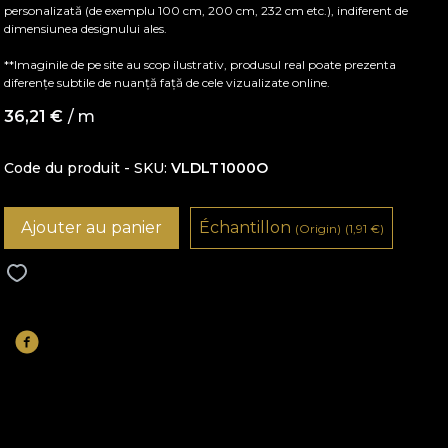
personalizată (de exemplu 100 cm, 200 cm, 232 cm etc.), indiferent de
dimensiunea designului ales.
**Imaginile de pe site au scop ilustrativ, produsul real poate prezenta
diferențe subtile de nuanță față de cele vizualizate online.
36,21
€
/ m
Code du produit - SKU
VLDLT1000O
Ajouter au panier
Échantillon
(Origin)
(1,91
€
)