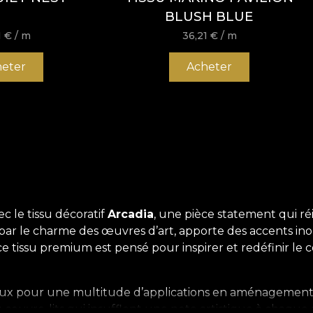
BLUSH BLUE
1
€
/ m
36,21
€
/ m
eter
Acheter
c le tissu décoratif
Arcadia
, une pièce statement qui ré
é par le charme des œuvres d’art, apporte des accents in
 tissu premium est pensé pour inspirer et redéfinir le co
ieux pour une multitude d’applications en aménagement in
u couvre-lits qui insufflent une note artistique à chaque