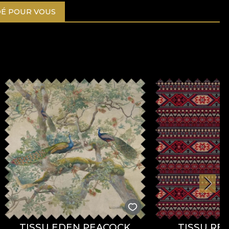
É POUR VOUS
TISSU EDEN PEACOCK
TISSU RE