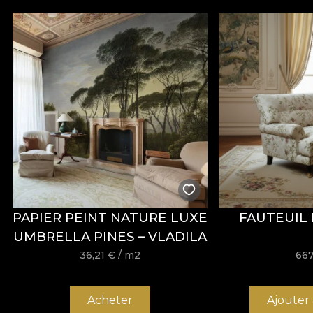
Ce tissu bénéficie d’un traitement
Water Repellent
e
d’aménagement professionnels. Il est certifié
OEKO-T
Avec une largeur de
142 ± 3 cm
, VELVET offre une b
comportement au boulochage, à la friction à sec et hum
Type :
tissu tricoté
Composition :
100% PES
Poids :
300 g/m² ± 5%
Largeur :
142 ± 3 cm
Propriétés :
Water Repellent, Fire Retardant
Certifications :
OEKO-TEX Standard 100, REACH
Résistance à l’abrasion :
60.000 rubs
PAPIER PEINT NATURE LUXE
FAUTEUIL 
Entretien :
lavage à 30°C, repassage à basse températu
UMBRELLA PINES – VLADILA
36,21
€
/ m2
667
Tissu ORIGIN
Acheter
Ajouter
ORIGIN est un tissu tissé à l’allure élégante et à la s