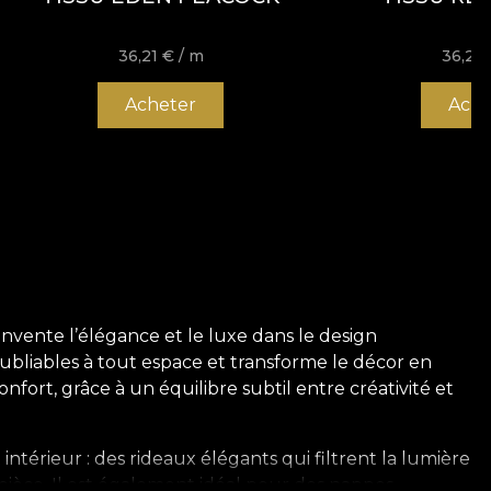
36,21
€
/ m
36,21
Acheter
Ache
invente l’élégance et le luxe dans le design
oubliables à tout espace et transforme le décor en
nfort, grâce à un équilibre subtil entre créativité et
térieur : des rideaux élégants qui filtrent la lumière
 pièce. Il est également idéal pour des nappes