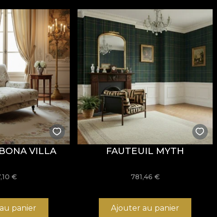
t de propriétés
Fire Retardant
, ce qui le rend adapté au
EX Standard 100
et
REACH
.
onne résistance à l’usure, avec
60.000 rubs
au test d’ab
ide, ainsi que par sa conformité au test d’inflammabilit
BONA VILLA
FAUTEUIL MYTH
re, sans javellisant, sans essorage par torsion, sans séc
,10
€
781,46
€
 au panier
Ajouter au panier
tructure résistante, idéal pour les projets d’aménagement 