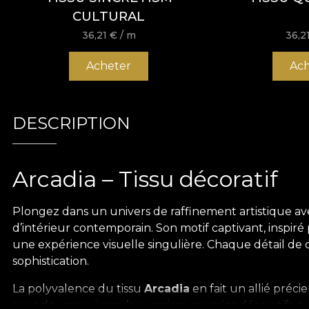
CULTURAL
36,21
€
/ m
36,2
Acheter
Ach
DESCRIPTION
Arcadia – Tissu décoratif
Plongez dans un univers de raffinement artistique ave
d’intérieur contemporain. Son motif captivant, inspir
une expérience visuelle singulière. Chaque détail de ce
sophistication.
La polyvalence du tissu
Arcadia
en fait un allié préc
avec douceur, jusqu’aux assises, coussins décoratifs o