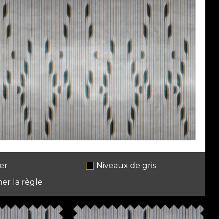
er
Niveaux de gris
her la règle