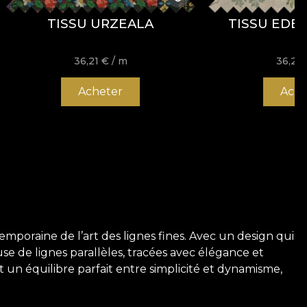
TISSU URZEALA
TISSU EDE
36,21
€
/ m
36,21
Acheter
Ache
emporaine de l’art des lignes fines. Avec un design qui
se de lignes parallèles, tracées avec élégance et
t un équilibre parfait entre simplicité et dynamisme,