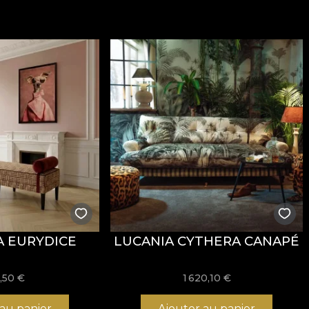
llure sophistiquée, pensé pour des intérieurs où le confor
un grammage de
300 g/m²
, qui lui confère une belle ten
t de propriétés
Fire Retardant
, ce qui le rend adapté au
EX Standard 100
et
REACH
.
onne résistance à l’usure, avec
60.000 rubs
au test d’ab
èche, ainsi que par sa conformité au test d’inflammabili
 EURYDICE
LUCANIA CYTHERA CANAPÉ
re, sans javel, sans essorage par torsion, sans séchage 
,50
€
1 620,10 €
 au panier
Ajouter au panier