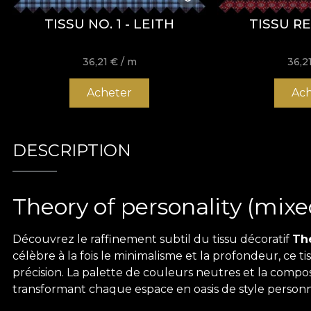
TISSU NO. 1 - LEITH
TISSU R
36,21
€
/ m
36,2
Acheter
Ach
DESCRIPTION
Theory of personality (mixe
Découvrez le raffinement subtil du tissu décoratif
The
célèbre à la fois le minimalisme et la profondeur, ce 
précision. La palette de couleurs neutres et la composi
transformant chaque espace en oasis de style personne