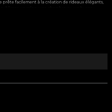
se prête facilement à la création de rideaux élégants,
iez sublimer un salon, une chambre ou un bureau,
puisée dans l’architecture classique et par les détails
 une attention minutieuse portée aux détails, un
n véritables expressions artistiques dédiées au design
tre intérieur. Transformez votre projet de design en
iration authentique.