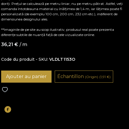
doriți. Prețul se calculează pe metru liniar, nu pe metru pătrat. Astfel, veți
comanda întotdeauna material cu înălțimea de 1,4 m, iar lățimea poate fi
personalizată (de exemplu 100 cm, 200 cm, 232 cm etc.), indiferent de
dimensiunea designului ales.
**Imaginile de pe site au scop ilustrativ, produsul real poate prezenta
diferențe subtile de nuanță față de cele vizualizate online.
36,21
€
/ m
Code du produit - SKU
VLDLT1153O
Ajouter au panier
Échantillon
(Origin)
(1,91
€
)