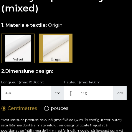
(mixed)
Materiale textile:
Origin
Dimensiune design:
Longueur (max 1000cm)
Hauteur (max 140cm)
cm
cm
Centimètres
pouces
*Textilele sunt produse pe o înălțime fixă de 1,4 m. În configurator puteți
seta lățimea dorită a materialului, iar designul poate fi ajustat și
poziționat pe înălțimea de 1,4 m, astfel încât modelul să fie exact cum vă