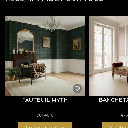
VELVET est un tissu tricoté à la texture douce et à l’a
Composé à
100% de polyester
, ce tissu présente 
Le tissu bénéficie d’un traitement
Water Repellent
e
d’aménagement professionnels. Il est certifié
OEKO-T
Avec une largeur de
142 ± 3 cm
, VELVET offre une b
comportement au boulochage, à la friction humide et s
Type :
tissu tricoté
Composition :
100% PES
Grammage :
300 g/m² ± 5%
Largeur :
142 ± 3 cm
Propriétés :
Water Repellent, Fire Retardant
Certifications :
OEKO-TEX Standard 100, REACH
Résistance à l’abrasion :
60.000 rubs
FAUTEUIL MYTH
BANCHETA
Entretien :
lavage à 30°C, repassage à basse températu
781,46
€
476
Ajouter au panier
Ajouter