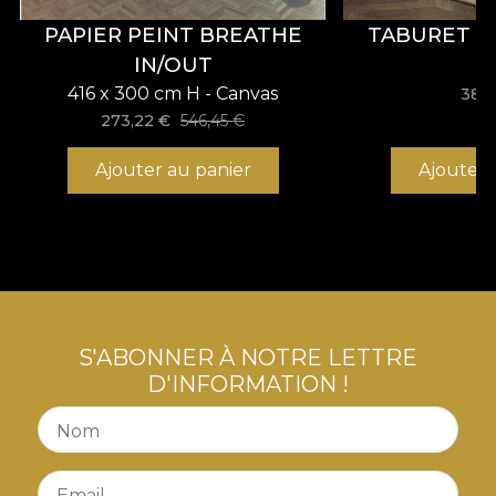
unei grădini exotice
, păstrând în același timp
eleganța sofisticată specifică VLAdiLA.
PAPIER PEINT BREATHE
TABURET 
IN/OUT
416 x 300 cm H - Canvas
380
273,22
€
546,45
€
Ajouter au panier
Ajouter 
S'ABONNER À NOTRE LETTRE
D'INFORMATION !
Nom
Email