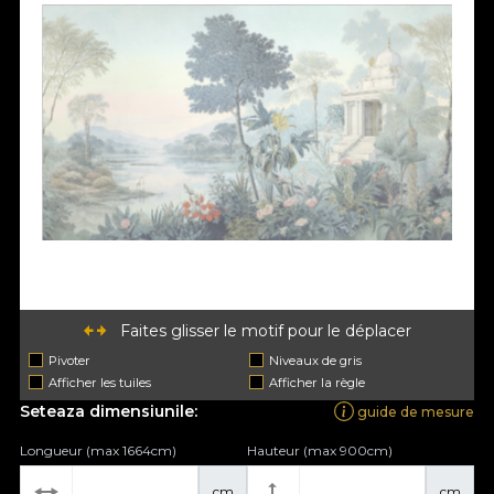
Faites glisser le motif pour le déplacer
Pivoter
Niveaux de gris
Afficher les tuiles
Afficher la règle
Seteaza dimensiunile:
guide de mesure
Longueur (max 1664cm)
Hauteur (max 900cm)
cm
cm