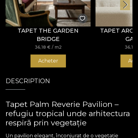
TAPET THE GARDEN
TAPET ARC
BRIDGE
GA
36,18
€
/ m2
36,18
Acheter
Ach
DESCRIPTION
Tapet Palm Reverie Pavilion –
refugiu tropical unde arhitectura
respiră prin vegetație
Un pavilion elegant, înconjurat de o vegetație