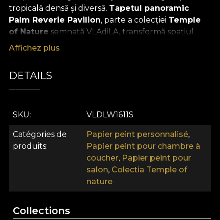
tropicală densă și diversă.
Tapetul panoramic
Palm Reverie Pavilion
, parte a colecției
Temple
of Nature
semnată VLAdiLA, transformă spațiul
într-o grădină luxuriantă, unde fiecare detaliu
Affichez plus
contribuie la o experiență vizuală bogată.
Vegetație tropicală și compoziție
DETAILS
echilibrată
Compoziția este centrată, dar în același timp
fluidă
SKU
VLDLW1611S
și organică
. Palmierii și plantele tropicale
Catégories de
Papier peint personnalisé
,
construiesc un cadru exotic, iar florile în nuanțe
produits
Papier peint pour chambre à
vibrante —
roz, galben și violet
— adaugă
coucher
,
Papier peint pour
dinamism și contrast, fără a rupe armonia. Apa
salon
,
Colectia Temple of
reflectă subtil elementele din jur, amplificând
nature
senzația de calm.
Paletă cromatică și atmosferă
Collections