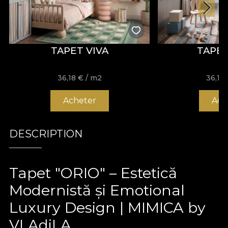
TAPET VIVA
TAPE
36,18
€
/ m2
36,18
Acheter
Ach
DESCRIPTION
Tapet "ORIO" – Estetică
Modernistă și Emotional
Luxury Design | MIMICA by
VLAdiLA