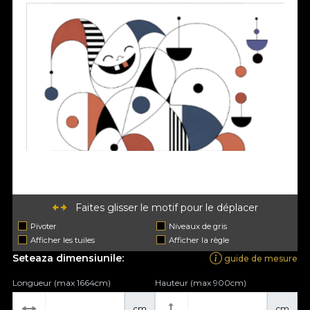
Faites glisser le motif pour le déplacer
Pivoter
Niveaux de gris
Afficher les tuiles
Afficher la règle
Seteaza dimensiunile:
guide de mesure
Longueur (max 1664cm)
Hauteur (max 900cm)
cm
cm