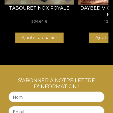
TABOURET NOX ROYALE
DAYBED VIC
N
304,64
€
1 25
Ajouter au panier
Ajouter 
S'ABONNER À NOTRE LETTRE
D'INFORMATION !
Nom
Email