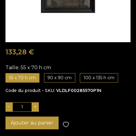
133,28
€
Taille:
55 x 70 h cm
55 x 70 h cm
90 x 90 cm
100 x 135 h cm
Code du produit - SKU
VLDLF00285570P1N
−
+
Ajouter au panier