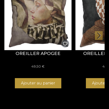
OREILLER APOGEE
OREILLER 
49,50
€
49,
Ajouter au panier
Ajouter 