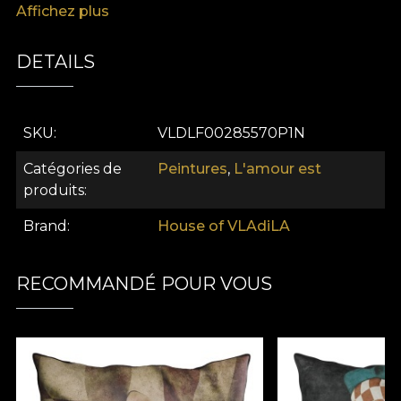
Affichez plus
résultat est un point focal captivant, idéal pour les
intérieurs sophistiqués en quête d'une touche de
romantisme et de grandeur.
DETAILS
SKU
VLDLF00285570P1N
Catégories de
Peintures
,
L'amour est
produits
Brand
House of VLAdiLA
RECOMMANDÉ POUR VOUS