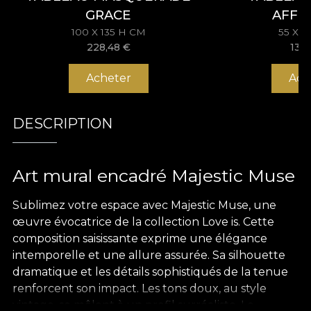
GRACE
AFFE
100 X 135 H CM
55 X 
228,48
€
133
Acheter
Ach
DESCRIPTION
Art mural encadré Majestic Muse
Sublimez votre espace avec Majestic Muse, une
œuvre évocatrice de la collection Love is. Cette
composition saisissante exprime une élégance
intemporelle et une allure assurée. Sa silhouette
dramatique et les détails sophistiqués de la tenue
renforcent son impact. Les tons doux, au style
vintage, se mêlent à un profil surréaliste. Le