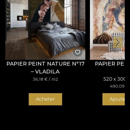
PAPIER PEINT NATURE N°17
PAPIER PEI
– VLADILA
520 x 300 
36,18
€
/ m2
490,09
€
Acheter
Ajouter 