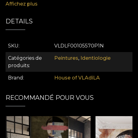
Affichez plus
invite à l'interprétation et anime la conversation
dans tout intérieur contemporain. Idéale pour les
DETAILS
personnes qui apprécient la sophistication
artistique et la narration à plusieurs niveaux.
SKU
VLDLF00105570P1N
Catégories de
Peintures
,
Identiologie
produits
Brand
House of VLAdiLA
RECOMMANDÉ POUR VOUS