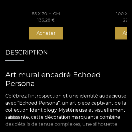
55 X 70 H CM
100 X 
133,28
€
228
Acheter
Ach
DESCRIPTION
Art mural encadré Echoed
Persona
Célébrez l'introspection et une identité audacieuse
avec "Echoed Persona", un art piece captivant de la
collection Identiology. Mystérieuse et visuellement
saisissante, cette décoration marquante combine
des détails de tenue complexes, une silhouette
énigmatique et des touches de couleur vives. Elle