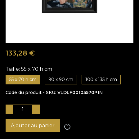
133,28
€
Taille:
55 x 70 h cm
55 x 70 h cm
90 x 90 cm
100 x 135 h cm
Code du produit - SKU
VLDLF00105570P1N
−
+
Ajouter au panier