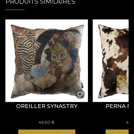
PRODUITS SIMILAIRES
OREILLER SYNASTRY
PERNA 
49,50
€
49,