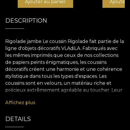
Ajouter au panier
Ajouter 
DESCRIPTION
Rigolade jambe Le coussin Rigolade fait partie de la
ligne d'objets décoratifs VLAdiLA. Fabriqués avec
les mêmes imprimés que ceux de nos collections
de papiers peints énigmatiques, les coussins
décoratifs créent une harmonie et une cohérence
stylistique dans tous les types d'espaces. Les
coussins sont en velours, un matériau riche et
précieux extrêmement agréable au toucher. Leur
taille de 43 x 43 cm les rend parfaits pour embellir
Affichez plus
un canapé, un lit ou un fauteuil élégant. De plus,
les imprimés complètent chaque style de design
d'intérieur. Dans un décor minimaliste, ce coussin
DETAILS
crée des accents de couleur. Dans un intérieur