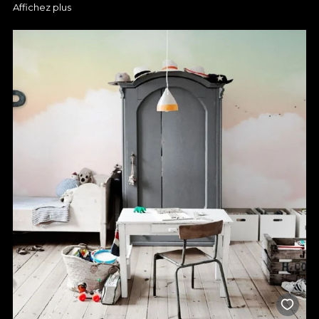
Affichez plus
pinceaux et aquarelles, crayons fins ou tableau blanc
numérique -, chaque motif esquissé par les designers de
VLAdiLA repose avant tout sur un substrat de passion. Chaque
dessin est traité avec la plus grande attention aux détails,
beaucoup d'amour et de patience, alimentés par la satisfaction
et le bonheur de ceux qui nous choisissent pour colorer la
"maison" de leurs rêves.