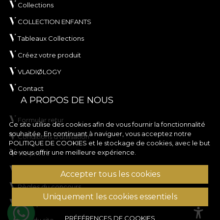
Collections
COLLECTION ENFANTS
Tableaux Collections
Créez votre produit
VLADIØLOGY
Contact
A PROPOS DE NOUS
Formular retur
Ce site utilise des cookies afin de vous fournir la fonctionnalité
souhaitée. En continuant à naviguer, vous acceptez notre
Conditions d'utilisation
POLITIQUE DE COOKIES
et le stockage de cookies, avec le but
de vous offrir une meilleure expérience.
Vie privée
Règles de la campagne de rabais
Accepter tous les cookies
Règles du concours
Uniquement les cookies essentiels
Politique en matière de cookies
PRÉFÉRENCES DE COOKIES