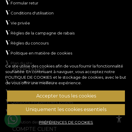
Formular retur
Conditions d'utilisation
Vie privée
Règles de la campagne de rabais
Règles du concours
Politique en matière de cookies
Plan du site
Ce site utilise des cookies afin de vous fournir la fonctionnalité
ASSISTANCE
souhaitée. En continuant à naviguer, vous acceptez notre
POLITIQUE DE COOKIES
et le stockage de cookies, avec le but
Informations juridiques
de vous offrir une meilleure expérience.
Contactez nous
Accepter tous les cookies
Questions fréquemment posées
Uniquement les cookies essentiels
ANPC
Résolution des litiges
PRÉFÉRENCES DE COOKIES
COMPTE CLIENT