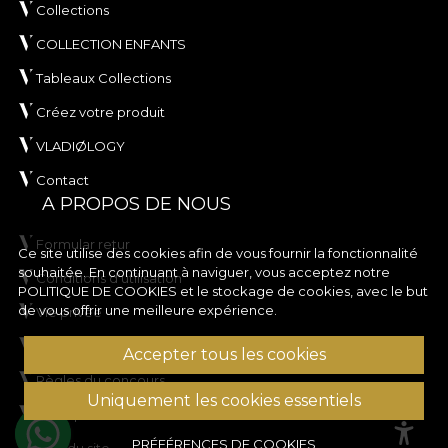
Collections
COLLECTION ENFANTS
Tableaux Collections
Créez votre produit
VLADIØLOGY
Contact
A PROPOS DE NOUS
Formular retur
Ce site utilise des cookies afin de vous fournir la fonctionnalité
souhaitée. En continuant à naviguer, vous acceptez notre
Conditions d'utilisation
POLITIQUE DE COOKIES
et le stockage de cookies, avec le but
de vous offrir une meilleure expérience.
Vie privée
Règles de la campagne de rabais
Accepter tous les cookies
Règles du concours
Uniquement les cookies essentiels
Politique en matière de cookies
PRÉFÉRENCES DE COOKIES