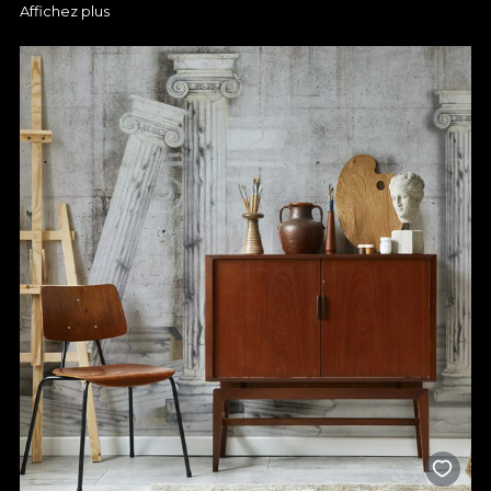
Affichez plus
Le papier peint de couloir est un excellent moyen de créer un
décor mémorable. En choisissant le bon motif, vous pouvez
créer un espace accueillant où vos invités se sentiront à l'aise à
chaque fois qu'ils vous rendront visite. Il n'est pas nécessaire
d'avoir un grand couloir pour créer un décor chaleureux, car
même un espace plus petit peut être totalement transformé
par un papier peint, qui donne de la profondeur et met en
valeur les détails. Pour plus de glamour, vous pouvez opter
pour un papier peint de couloir aux textures subtiles, aux motifs
géométriques ou floraux, qui s'accordent facilement avec
n'importe quel meuble. Si vous aimez l'aspect moderne, nous
vous recommandons un design simple dans des couleurs
neutres, qui met l'accent sur la lumière naturelle et crée une
sensation d'aération. Quelles que soient vos préférences, nous
avons des tapis d'entrée de qualité pour vous aider à obtenir
les résultats dont vous rêvez.
Différents motifs de papier peint
pour votre entrée
Nous proposons de nombreux modèles de moquettes pour les
petits couloirs étroits, ainsi que pour les grands espaces. Nos
papiers peints pour couloirs sont également faciles à appliquer